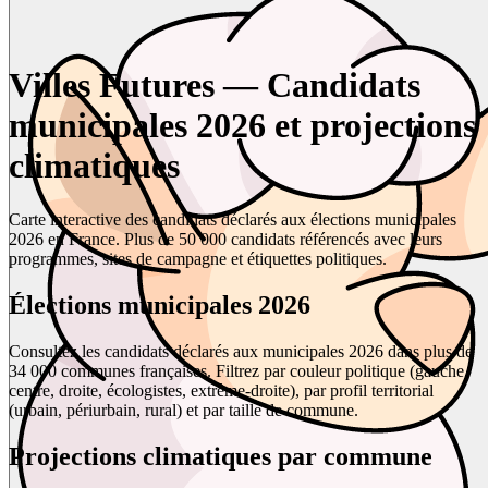
Villes Futures — Candidats
municipales 2026 et projections
climatiques
Carte interactive des candidats déclarés aux élections municipales
2026 en France. Plus de 50 000 candidats référencés avec leurs
programmes, sites de campagne et étiquettes politiques.
Élections municipales 2026
Consultez les candidats déclarés aux municipales 2026 dans plus de
34 000 communes françaises. Filtrez par couleur politique (gauche,
centre, droite, écologistes, extrême-droite), par profil territorial
(urbain, périurbain, rural) et par taille de commune.
Projections climatiques par commune