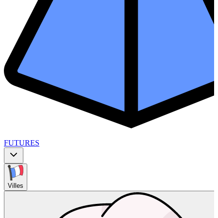
FUTURES
Villes