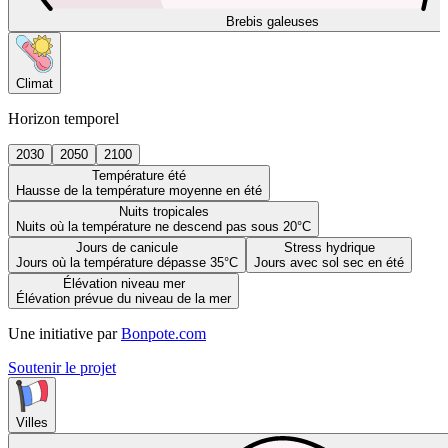
Brebis galeuses
Climat
Horizon temporel
2030
2050
2100
Température été
Hausse de la température moyenne en été
Nuits tropicales
Nuits où la température ne descend pas sous 20°C
Jours de canicule
Stress hydrique
Jours où la température dépasse 35°C
Jours avec sol sec en été
Élévation niveau mer
Élévation prévue du niveau de la mer
Une initiative par
Bonpote.com
Soutenir le projet
Villes