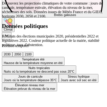
Découvrez les projections climatiques de votre commune : jours de
canicule, température estivale, élévation du niveau de la mer,
sécheresses des sols. Données issues de Météo France et du GIEC,
Brebis galeuses
horizons 2030, 2050 et 2100.
Données politiques
Climat
Résultats des élections municipales 2020, présidentielles 2022 et
législatives 2022. Couleur politique actuelle de la mairie, stabilité
politique, taux d'abstention.
Horizon temporel
2030
2050
2100
Température été
Hausse de la température moyenne en été
Nuits tropicales
Nuits où la température ne descend pas sous 20°C
Jours de canicule
Stress hydrique
Jours où la température dépasse 35°C
Jours avec sol sec en été
Élévation niveau mer
Élévation prévue du niveau de la mer