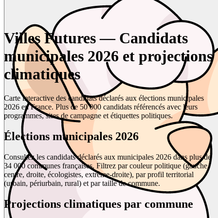
Villes Futures — Candidats
municipales 2026 et projections
climatiques
Carte interactive des candidats déclarés aux élections municipales
2026 en France. Plus de 50 000 candidats référencés avec leurs
programmes, sites de campagne et étiquettes politiques.
Élections municipales 2026
Consultez les candidats déclarés aux municipales 2026 dans plus de
34 000 communes françaises. Filtrez par couleur politique (gauche,
centre, droite, écologistes, extrême-droite), par profil territorial
(urbain, périurbain, rural) et par taille de commune.
Projections climatiques par commune