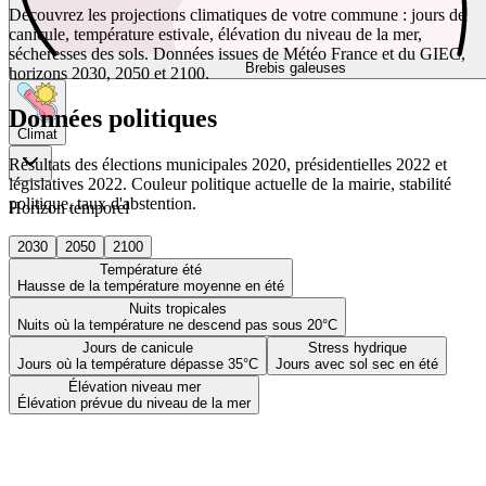
Découvrez les projections climatiques de votre commune : jours de
canicule, température estivale, élévation du niveau de la mer,
sécheresses des sols. Données issues de Météo France et du GIEC,
Brebis galeuses
horizons 2030, 2050 et 2100.
Données politiques
Climat
Résultats des élections municipales 2020, présidentielles 2022 et
législatives 2022. Couleur politique actuelle de la mairie, stabilité
politique, taux d'abstention.
Horizon temporel
2030
2050
2100
Température été
Hausse de la température moyenne en été
Nuits tropicales
Nuits où la température ne descend pas sous 20°C
Jours de canicule
Stress hydrique
Jours où la température dépasse 35°C
Jours avec sol sec en été
Élévation niveau mer
Élévation prévue du niveau de la mer