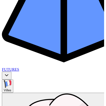
FUTURES
Villes