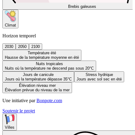
Brebis galeuses
Climat
Horizon temporel
2030
2050
2100
Température été
Hausse de la température moyenne en été
Nuits tropicales
Nuits où la température ne descend pas sous 20°C
Jours de canicule
Stress hydrique
Jours où la température dépasse 35°C
Jours avec sol sec en été
Élévation niveau mer
Élévation prévue du niveau de la mer
Une initiative par
Bonpote.com
Soutenir le projet
Villes