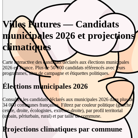
Villes Futures — Candidats
municipales 2026 et projections
climatiques
Carte interactive des candidats déclarés aux élections municipales
2026 en France. Plus de 50 000 candidats référencés avec leurs
programmes, sites de campagne et étiquettes politiques.
Élections municipales 2026
Consultez les candidats déclarés aux municipales 2026 dans plus de
34 000 communes françaises. Filtrez par couleur politique (gauche,
centre, droite, écologistes, extrême-droite), par profil territorial
(urbain, périurbain, rural) et par taille de commune.
Projections climatiques par commune