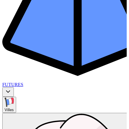
FUTURES
Villes