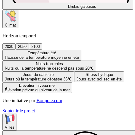
Brebis galeuses
Climat
Horizon temporel
2030
2050
2100
Température été
Hausse de la température moyenne en été
Nuits tropicales
Nuits où la température ne descend pas sous 20°C
Jours de canicule
Stress hydrique
Jours où la température dépasse 35°C
Jours avec sol sec en été
Élévation niveau mer
Élévation prévue du niveau de la mer
Une initiative par
Bonpote.com
Soutenir le projet
Villes