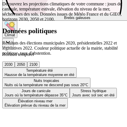
Découvrez les projections climatiques de votre commune : jours de
canicule, température estivale, élévation du niveau de la mer,
sécheresses des sols. Données issues de Météo France et du GIEC,
Brebis galeuses
horizons 2030, 2050 et 2100.
Données politiques
Climat
Résultats des élections municipales 2020, présidentielles 2022 et
législatives 2022. Couleur politique actuelle de la mairie, stabilité
politique, taux d'abstention.
Horizon temporel
2030
2050
2100
Température été
Hausse de la température moyenne en été
Nuits tropicales
Nuits où la température ne descend pas sous 20°C
Jours de canicule
Stress hydrique
Jours où la température dépasse 35°C
Jours avec sol sec en été
Élévation niveau mer
Élévation prévue du niveau de la mer