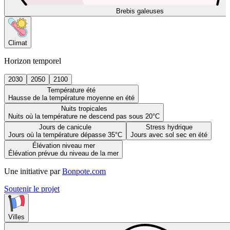
Brebis galeuses
Climat
Horizon temporel
2030
2050
2100
Température été
Hausse de la température moyenne en été
Nuits tropicales
Nuits où la température ne descend pas sous 20°C
Jours de canicule
Stress hydrique
Jours où la température dépasse 35°C
Jours avec sol sec en été
Élévation niveau mer
Élévation prévue du niveau de la mer
Une initiative par
Bonpote.com
Soutenir le projet
Villes