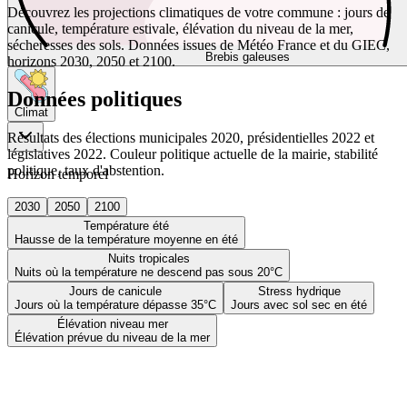
Découvrez les projections climatiques de votre commune : jours de
canicule, température estivale, élévation du niveau de la mer,
sécheresses des sols. Données issues de Météo France et du GIEC,
Brebis galeuses
horizons 2030, 2050 et 2100.
Données politiques
Climat
Résultats des élections municipales 2020, présidentielles 2022 et
législatives 2022. Couleur politique actuelle de la mairie, stabilité
politique, taux d'abstention.
Horizon temporel
2030
2050
2100
Température été
Hausse de la température moyenne en été
Nuits tropicales
Nuits où la température ne descend pas sous 20°C
Jours de canicule
Stress hydrique
Jours où la température dépasse 35°C
Jours avec sol sec en été
Élévation niveau mer
Élévation prévue du niveau de la mer