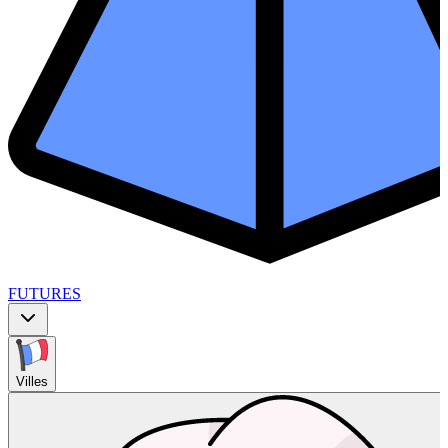
FUTURES
Villes