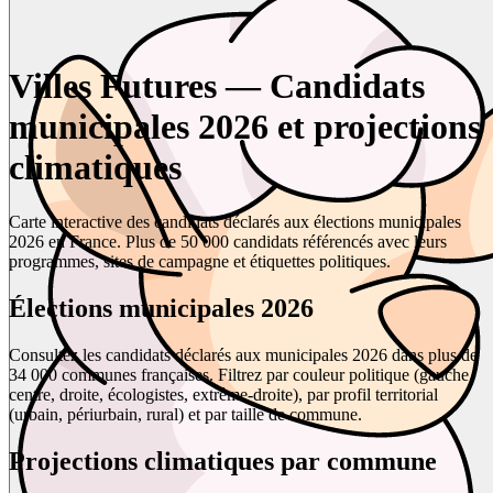
Villes Futures — Candidats
municipales 2026 et projections
climatiques
Carte interactive des candidats déclarés aux élections municipales
2026 en France. Plus de 50 000 candidats référencés avec leurs
programmes, sites de campagne et étiquettes politiques.
Élections municipales 2026
Consultez les candidats déclarés aux municipales 2026 dans plus de
34 000 communes françaises. Filtrez par couleur politique (gauche,
centre, droite, écologistes, extrême-droite), par profil territorial
(urbain, périurbain, rural) et par taille de commune.
Projections climatiques par commune