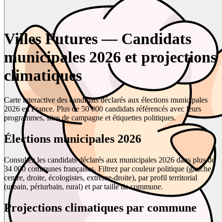
Villes Futures — Candidats
municipales 2026 et projections
climatiques
Carte interactive des candidats déclarés aux élections municipales
2026 en France. Plus de 50 000 candidats référencés avec leurs
programmes, sites de campagne et étiquettes politiques.
Élections municipales 2026
Consultez les candidats déclarés aux municipales 2026 dans plus de
34 000 communes françaises. Filtrez par couleur politique (gauche,
centre, droite, écologistes, extrême-droite), par profil territorial
(urbain, périurbain, rural) et par taille de commune.
Projections climatiques par commune