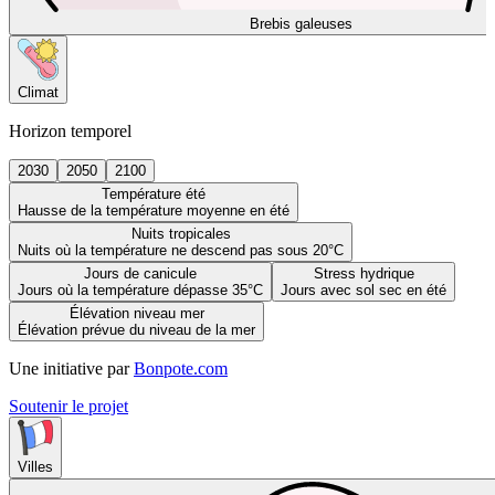
Brebis galeuses
Climat
Horizon temporel
2030
2050
2100
Température été
Hausse de la température moyenne en été
Nuits tropicales
Nuits où la température ne descend pas sous 20°C
Jours de canicule
Stress hydrique
Jours où la température dépasse 35°C
Jours avec sol sec en été
Élévation niveau mer
Élévation prévue du niveau de la mer
Une initiative par
Bonpote.com
Soutenir le projet
Villes