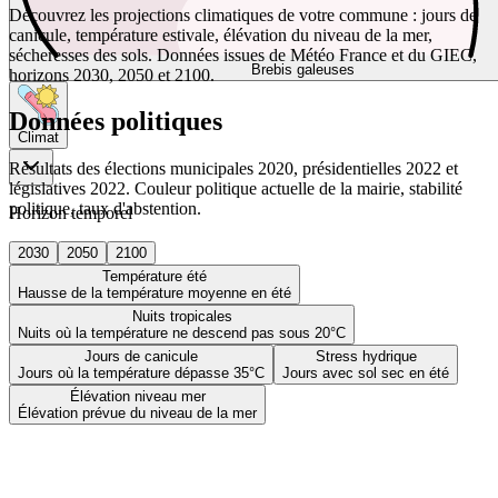
Découvrez les projections climatiques de votre commune : jours de
canicule, température estivale, élévation du niveau de la mer,
sécheresses des sols. Données issues de Météo France et du GIEC,
Brebis galeuses
horizons 2030, 2050 et 2100.
Données politiques
Climat
Résultats des élections municipales 2020, présidentielles 2022 et
législatives 2022. Couleur politique actuelle de la mairie, stabilité
politique, taux d'abstention.
Horizon temporel
2030
2050
2100
Température été
Hausse de la température moyenne en été
Nuits tropicales
Nuits où la température ne descend pas sous 20°C
Jours de canicule
Stress hydrique
Jours où la température dépasse 35°C
Jours avec sol sec en été
Élévation niveau mer
Élévation prévue du niveau de la mer