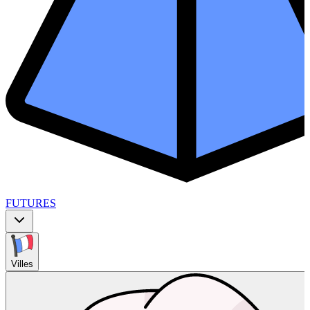
FUTURES
Villes