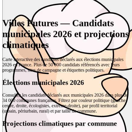
Villes Futures — Candidats
municipales 2026 et projections
climatiques
Carte interactive des candidats déclarés aux élections municipales
2026 en France. Plus de 50 000 candidats référencés avec leurs
programmes, sites de campagne et étiquettes politiques.
Élections municipales 2026
Consultez les candidats déclarés aux municipales 2026 dans plus de
34 000 communes françaises. Filtrez par couleur politique (gauche,
centre, droite, écologistes, extrême-droite), par profil territorial
(urbain, périurbain, rural) et par taille de commune.
Projections climatiques par commune