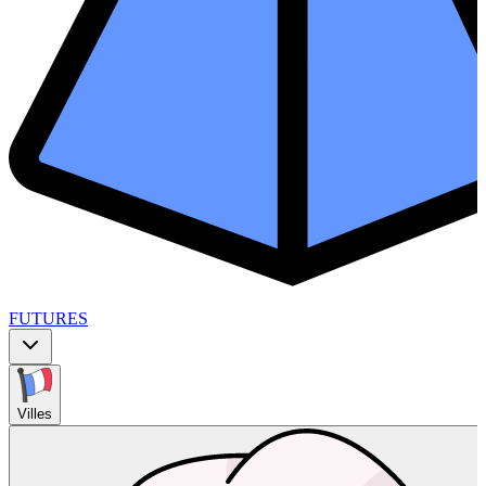
FUTURES
Villes