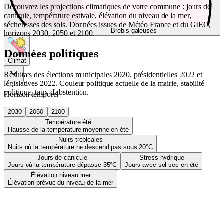
Découvrez les projections climatiques de votre commune : jours de
canicule, température estivale, élévation du niveau de la mer,
sécheresses des sols. Données issues de Météo France et du GIEC,
Brebis galeuses
horizons 2030, 2050 et 2100.
Données politiques
Climat
Résultats des élections municipales 2020, présidentielles 2022 et
législatives 2022. Couleur politique actuelle de la mairie, stabilité
politique, taux d'abstention.
Horizon temporel
2030
2050
2100
Température été
Hausse de la température moyenne en été
Nuits tropicales
Nuits où la température ne descend pas sous 20°C
Jours de canicule
Stress hydrique
Jours où la température dépasse 35°C
Jours avec sol sec en été
Élévation niveau mer
Élévation prévue du niveau de la mer