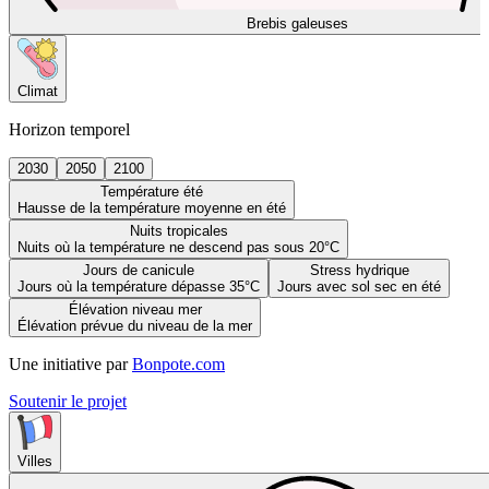
Brebis galeuses
Climat
Horizon temporel
2030
2050
2100
Température été
Hausse de la température moyenne en été
Nuits tropicales
Nuits où la température ne descend pas sous 20°C
Jours de canicule
Stress hydrique
Jours où la température dépasse 35°C
Jours avec sol sec en été
Élévation niveau mer
Élévation prévue du niveau de la mer
Une initiative par
Bonpote.com
Soutenir le projet
Villes