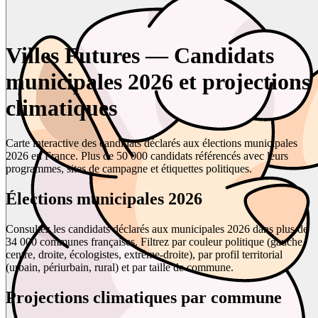
Villes Futures — Candidats
municipales 2026 et projections
climatiques
Carte interactive des candidats déclarés aux élections municipales
2026 en France. Plus de 50 000 candidats référencés avec leurs
programmes, sites de campagne et étiquettes politiques.
Élections municipales 2026
Consultez les candidats déclarés aux municipales 2026 dans plus de
34 000 communes françaises. Filtrez par couleur politique (gauche,
centre, droite, écologistes, extrême-droite), par profil territorial
(urbain, périurbain, rural) et par taille de commune.
Projections climatiques par commune