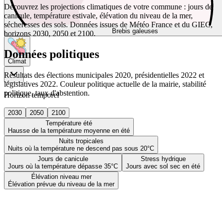
Découvrez les projections climatiques de votre commune : jours de
canicule, température estivale, élévation du niveau de la mer,
sécheresses des sols. Données issues de Météo France et du GIEC,
Brebis galeuses
horizons 2030, 2050 et 2100.
Données politiques
Climat
Résultats des élections municipales 2020, présidentielles 2022 et
législatives 2022. Couleur politique actuelle de la mairie, stabilité
politique, taux d'abstention.
Horizon temporel
2030
2050
2100
Température été
Hausse de la température moyenne en été
Nuits tropicales
Nuits où la température ne descend pas sous 20°C
Jours de canicule
Stress hydrique
Jours où la température dépasse 35°C
Jours avec sol sec en été
Élévation niveau mer
Élévation prévue du niveau de la mer