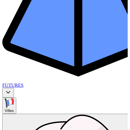
FUTURES
Villes