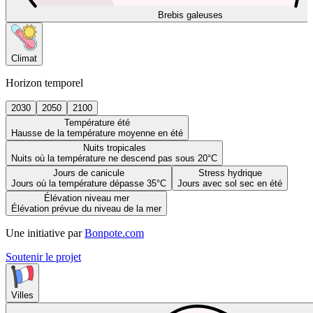
Brebis galeuses
Climat
Horizon temporel
2030
2050
2100
Température été
Hausse de la température moyenne en été
Nuits tropicales
Nuits où la température ne descend pas sous 20°C
Jours de canicule
Stress hydrique
Jours où la température dépasse 35°C
Jours avec sol sec en été
Élévation niveau mer
Élévation prévue du niveau de la mer
Une initiative par
Bonpote.com
Soutenir le projet
Villes