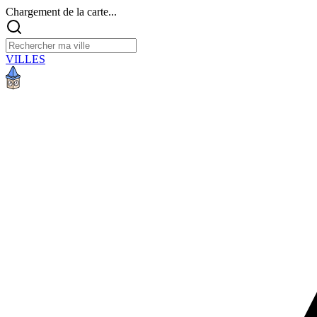
Chargement de la carte...
VILLES