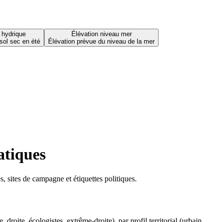
 hydrique
Élévation niveau mer
sol sec en été
Élévation prévue du niveau de la mer
atiques
 sites de campagne et étiquettes politiques.
oite, écologistes, extrême-droite), par profil territorial (urbain,