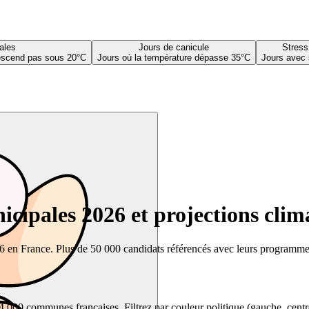
ales
Jours de canicule
Stress
descend pas sous 20°C
Jours où la température dépasse 35°C
Jours avec 
cipales 2026 et projections clim
26 en France. Plus de 50 000 candidats référencés avec leurs programmes,
00 communes françaises. Filtrez par couleur politique (gauche, centre, dr