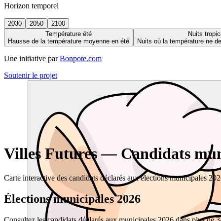
Horizon temporel
2030
2050
2100
Température été
Nuits tropic
Hausse de la température moyenne en été
Nuits où la température ne 
Une initiative par
Bonpote.com
Soutenir le projet
Villes Futures — Candidats muni
Carte interactive des candidats déclarés aux élections municipales 20
Élections municipales 2026
Consultez les candidats déclarés aux municipales 2026 dans plus de 34 0