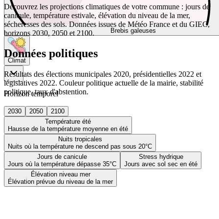
Découvrez les projections climatiques de votre commune : jours de
canicule, température estivale, élévation du niveau de la mer,
sécheresses des sols. Données issues de Météo France et du GIEC,
Brebis galeuses
horizons 2030, 2050 et 2100.
Données politiques
Climat
Résultats des élections municipales 2020, présidentielles 2022 et
législatives 2022. Couleur politique actuelle de la mairie, stabilité
politique, taux d'abstention.
Horizon temporel
2030
2050
2100
Température été
Hausse de la température moyenne en été
Nuits tropicales
Nuits où la température ne descend pas sous 20°C
Jours de canicule
Stress hydrique
Jours où la température dépasse 35°C
Jours avec sol sec en été
Élévation niveau mer
Élévation prévue du niveau de la mer