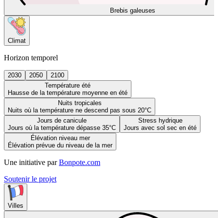
Brebis galeuses
Climat
Horizon temporel
2030
2050
2100
Température été
Hausse de la température moyenne en été
Nuits tropicales
Nuits où la température ne descend pas sous 20°C
Jours de canicule
Stress hydrique
Jours où la température dépasse 35°C
Jours avec sol sec en été
Élévation niveau mer
Élévation prévue du niveau de la mer
Une initiative par
Bonpote.com
Soutenir le projet
Villes