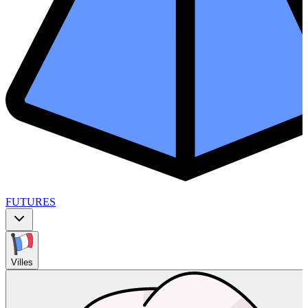
FUTURES
Villes