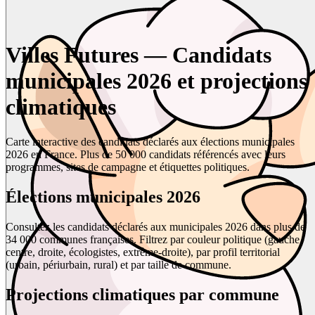
Villes Futures — Candidats
municipales 2026 et projections
climatiques
Carte interactive des candidats déclarés aux élections municipales
2026 en France. Plus de 50 000 candidats référencés avec leurs
programmes, sites de campagne et étiquettes politiques.
Élections municipales 2026
Consultez les candidats déclarés aux municipales 2026 dans plus de
34 000 communes françaises. Filtrez par couleur politique (gauche,
centre, droite, écologistes, extrême-droite), par profil territorial
(urbain, périurbain, rural) et par taille de commune.
Projections climatiques par commune