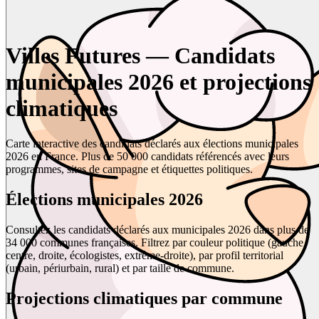
Villes Futures — Candidats
municipales 2026 et projections
climatiques
Carte interactive des candidats déclarés aux élections municipales
2026 en France. Plus de 50 000 candidats référencés avec leurs
programmes, sites de campagne et étiquettes politiques.
Élections municipales 2026
Consultez les candidats déclarés aux municipales 2026 dans plus de
34 000 communes françaises. Filtrez par couleur politique (gauche,
centre, droite, écologistes, extrême-droite), par profil territorial
(urbain, périurbain, rural) et par taille de commune.
Projections climatiques par commune