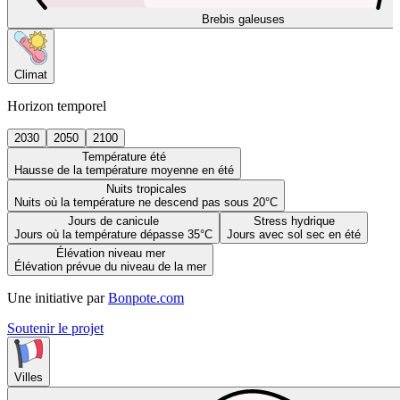
Brebis galeuses
Climat
Horizon temporel
2030
2050
2100
Température été
Hausse de la température moyenne en été
Nuits tropicales
Nuits où la température ne descend pas sous 20°C
Jours de canicule
Stress hydrique
Jours où la température dépasse 35°C
Jours avec sol sec en été
Élévation niveau mer
Élévation prévue du niveau de la mer
Une initiative par
Bonpote.com
Soutenir le projet
Villes