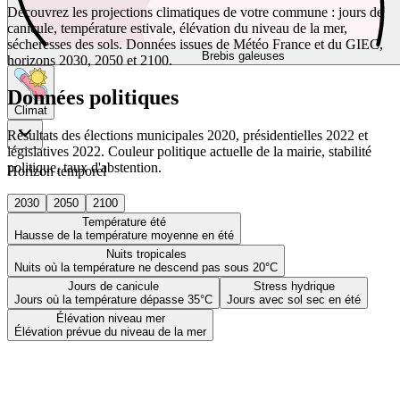
Découvrez les projections climatiques de votre commune : jours de
canicule, température estivale, élévation du niveau de la mer,
sécheresses des sols. Données issues de Météo France et du GIEC,
Brebis galeuses
horizons 2030, 2050 et 2100.
Données politiques
Climat
Résultats des élections municipales 2020, présidentielles 2022 et
législatives 2022. Couleur politique actuelle de la mairie, stabilité
politique, taux d'abstention.
Horizon temporel
2030
2050
2100
Température été
Hausse de la température moyenne en été
Nuits tropicales
Nuits où la température ne descend pas sous 20°C
Jours de canicule
Stress hydrique
Jours où la température dépasse 35°C
Jours avec sol sec en été
Élévation niveau mer
Élévation prévue du niveau de la mer