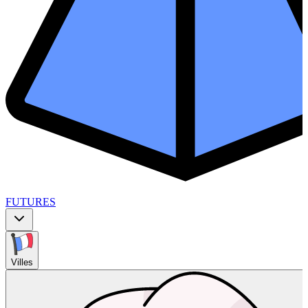
FUTURES
Villes