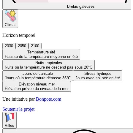
Brebis galeuses
Climat
Horizon temporel
2030
2050
2100
Température été
Hausse de la température moyenne en été
Nuits tropicales
Nuits où la température ne descend pas sous 20°C
Jours de canicule
Stress hydrique
Jours où la température dépasse 35°C
Jours avec sol sec en été
Élévation niveau mer
Élévation prévue du niveau de la mer
Une initiative par
Bonpote.com
Soutenir le projet
Villes