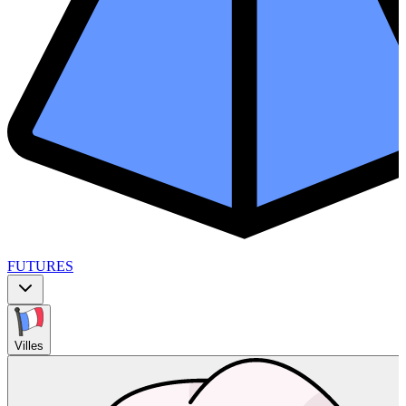
FUTURES
Villes