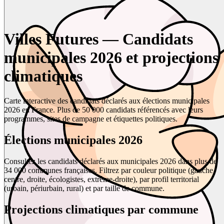
Villes Futures — Candidats
municipales 2026 et projections
climatiques
Carte interactive des candidats déclarés aux élections municipales
2026 en France. Plus de 50 000 candidats référencés avec leurs
programmes, sites de campagne et étiquettes politiques.
Élections municipales 2026
Consultez les candidats déclarés aux municipales 2026 dans plus de
34 000 communes françaises. Filtrez par couleur politique (gauche,
centre, droite, écologistes, extrême-droite), par profil territorial
(urbain, périurbain, rural) et par taille de commune.
Projections climatiques par commune