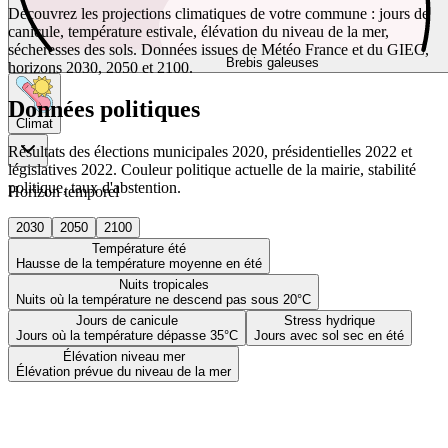
Découvrez les projections climatiques de votre commune : jours de
canicule, température estivale, élévation du niveau de la mer,
sécheresses des sols. Données issues de Météo France et du GIEC,
Brebis galeuses
horizons 2030, 2050 et 2100.
Données politiques
Climat
Résultats des élections municipales 2020, présidentielles 2022 et
législatives 2022. Couleur politique actuelle de la mairie, stabilité
politique, taux d'abstention.
Horizon temporel
2030
2050
2100
Température été
Hausse de la température moyenne en été
Nuits tropicales
Nuits où la température ne descend pas sous 20°C
Jours de canicule
Stress hydrique
Jours où la température dépasse 35°C
Jours avec sol sec en été
Élévation niveau mer
Élévation prévue du niveau de la mer