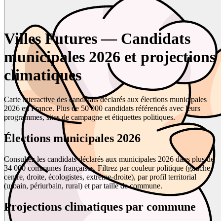
Villes Futures — Candidats
municipales 2026 et projections
climatiques
Carte interactive des candidats déclarés aux élections municipales
2026 en France. Plus de 50 000 candidats référencés avec leurs
programmes, sites de campagne et étiquettes politiques.
Élections municipales 2026
Consultez les candidats déclarés aux municipales 2026 dans plus de
34 000 communes françaises. Filtrez par couleur politique (gauche,
centre, droite, écologistes, extrême-droite), par profil territorial
(urbain, périurbain, rural) et par taille de commune.
Projections climatiques par commune