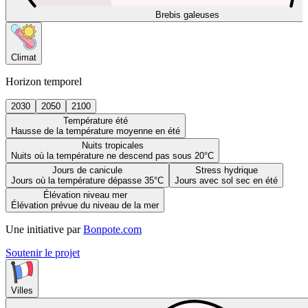
Brebis galeuses
Climat
Horizon temporel
2030
2050
2100
Température été
Hausse de la température moyenne en été
Nuits tropicales
Nuits où la température ne descend pas sous 20°C
Jours de canicule
Stress hydrique
Jours où la température dépasse 35°C
Jours avec sol sec en été
Élévation niveau mer
Élévation prévue du niveau de la mer
Une initiative par
Bonpote.com
Soutenir le projet
Villes