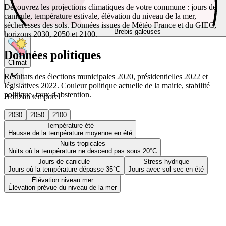
Découvrez les projections climatiques de votre commune : jours de
canicule, température estivale, élévation du niveau de la mer,
sécheresses des sols. Données issues de Météo France et du GIEC,
Brebis galeuses
horizons 2030, 2050 et 2100.
Données politiques
Climat
Résultats des élections municipales 2020, présidentielles 2022 et
législatives 2022. Couleur politique actuelle de la mairie, stabilité
politique, taux d'abstention.
Horizon temporel
2030
2050
2100
Température été
Hausse de la température moyenne en été
Nuits tropicales
Nuits où la température ne descend pas sous 20°C
Jours de canicule
Stress hydrique
Jours où la température dépasse 35°C
Jours avec sol sec en été
Élévation niveau mer
Élévation prévue du niveau de la mer