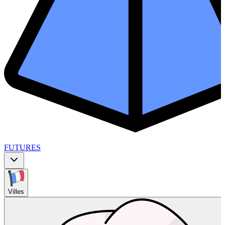
FUTURES
Villes