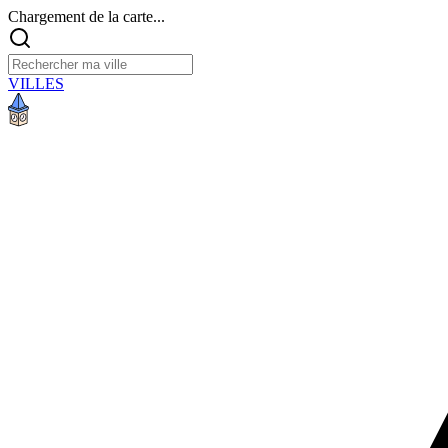
Chargement de la carte...
VILLES