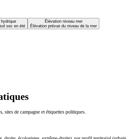
 hydrique
Élévation niveau mer
sol sec en été
Élévation prévue du niveau de la mer
atiques
 sites de campagne et étiquettes politiques.
oite, écologistes, extrême-droite), par profil territorial (urbain,