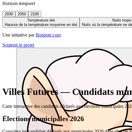
Horizon temporel
2030
2050
2100
Température été
Nuits tropic
Hausse de la température moyenne en été
Nuits où la température ne 
Une initiative par
Bonpote.com
Soutenir le projet
Villes Futures — Candidats muni
Carte interactive des candidats déclarés aux élections municipales 20
Élections municipales 2026
Consultez les candidats déclarés aux municipales 2026 dans plus de 34 0