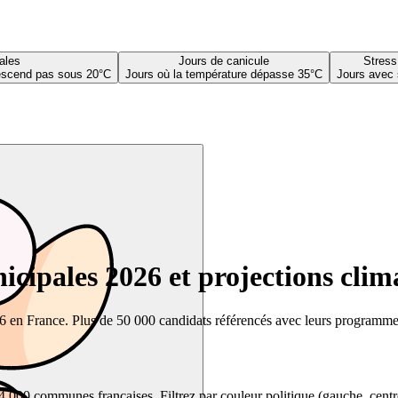
ales
Jours de canicule
Stress
descend pas sous 20°C
Jours où la température dépasse 35°C
Jours avec 
cipales 2026 et projections clim
26 en France. Plus de 50 000 candidats référencés avec leurs programmes,
00 communes françaises. Filtrez par couleur politique (gauche, centre, dr