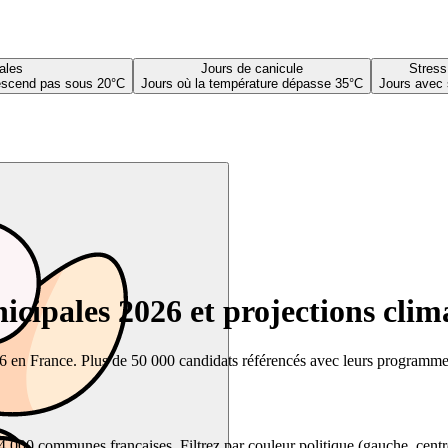
ales
Jours de canicule
Stress
descend pas sous 20°C
Jours où la température dépasse 35°C
Jours avec 
cipales 2026 et projections clim
26 en France. Plus de 50 000 candidats référencés avec leurs programmes,
00 communes françaises. Filtrez par couleur politique (gauche, centre, dr