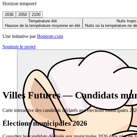
Horizon temporel
2030
2050
2100
Température été
Nuits tropic
Hausse de la température moyenne en été
Nuits où la température ne 
Une initiative par
Bonpote.com
Soutenir le projet
Villes Futures — Candidats muni
Carte interactive des candidats déclarés aux élections municipales 20
Élections municipales 2026
Consultez les candidats déclarés aux municipales 2026 dans plus de 34 0