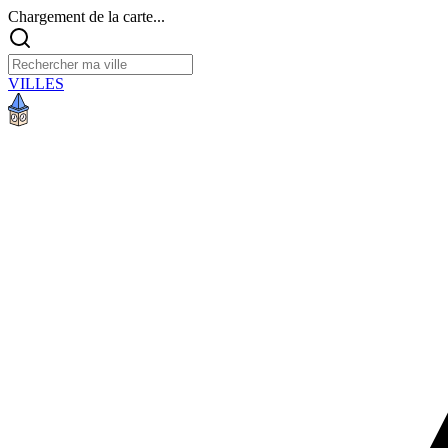
Chargement de la carte...
VILLES