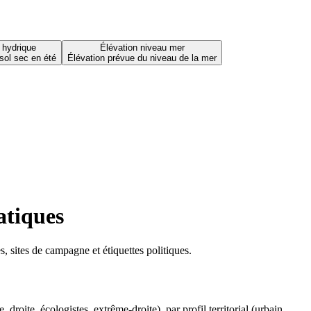
 hydrique
Élévation niveau mer
sol sec en été
Élévation prévue du niveau de la mer
atiques
 sites de campagne et étiquettes politiques.
oite, écologistes, extrême-droite), par profil territorial (urbain,