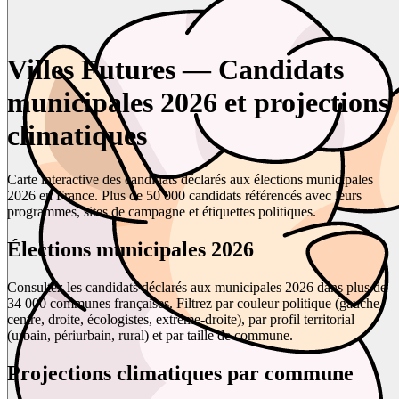
Villes Futures — Candidats
municipales 2026 et projections
climatiques
Carte interactive des candidats déclarés aux élections municipales
2026 en France. Plus de 50 000 candidats référencés avec leurs
programmes, sites de campagne et étiquettes politiques.
Élections municipales 2026
Consultez les candidats déclarés aux municipales 2026 dans plus de
34 000 communes françaises. Filtrez par couleur politique (gauche,
centre, droite, écologistes, extrême-droite), par profil territorial
(urbain, périurbain, rural) et par taille de commune.
Projections climatiques par commune