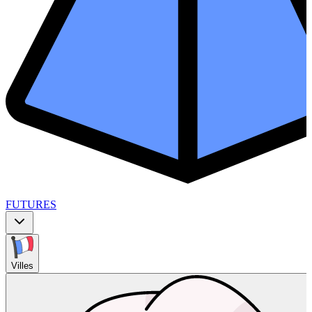
FUTURES
Villes