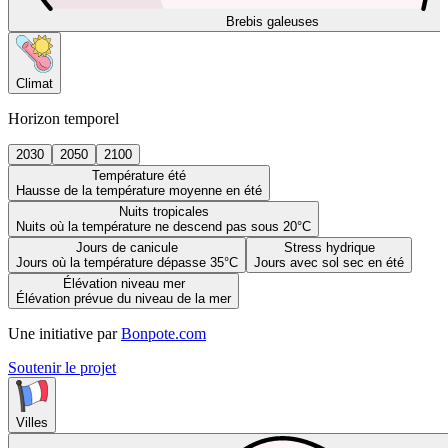
Brebis galeuses
Climat
Horizon temporel
2030
2050
2100
Température été
Hausse de la température moyenne en été
Nuits tropicales
Nuits où la température ne descend pas sous 20°C
Jours de canicule
Stress hydrique
Jours où la température dépasse 35°C
Jours avec sol sec en été
Élévation niveau mer
Élévation prévue du niveau de la mer
Une initiative par
Bonpote.com
Soutenir le projet
Villes