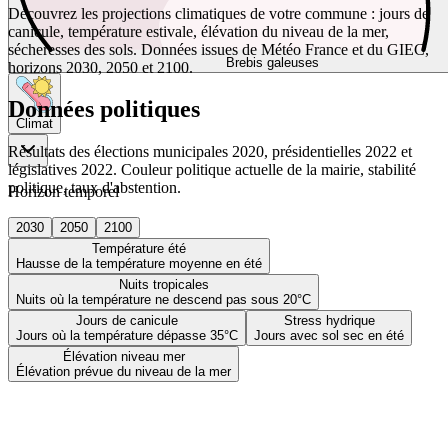
Découvrez les projections climatiques de votre commune : jours de
canicule, température estivale, élévation du niveau de la mer,
sécheresses des sols. Données issues de Météo France et du GIEC,
Brebis galeuses
horizons 2030, 2050 et 2100.
Données politiques
Climat
Résultats des élections municipales 2020, présidentielles 2022 et
législatives 2022. Couleur politique actuelle de la mairie, stabilité
politique, taux d'abstention.
Horizon temporel
2030
2050
2100
Température été
Hausse de la température moyenne en été
Nuits tropicales
Nuits où la température ne descend pas sous 20°C
Jours de canicule
Stress hydrique
Jours où la température dépasse 35°C
Jours avec sol sec en été
Élévation niveau mer
Élévation prévue du niveau de la mer