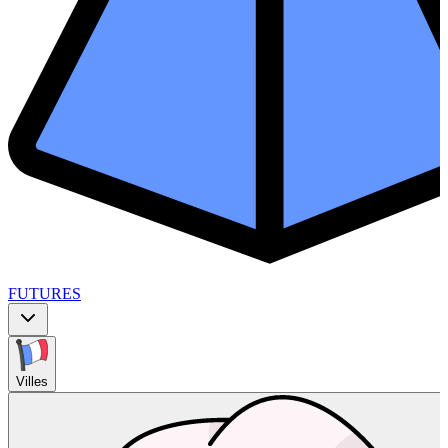
FUTURES
Villes