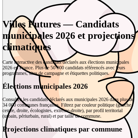
Villes Futures — Candidats
municipales 2026 et projections
climatiques
Carte interactive des candidats déclarés aux élections municipales
2026 en France. Plus de 50 000 candidats référencés avec leurs
programmes, sites de campagne et étiquettes politiques.
Élections municipales 2026
Consultez les candidats déclarés aux municipales 2026 dans plus de
34 000 communes françaises. Filtrez par couleur politique (gauche,
centre, droite, écologistes, extrême-droite), par profil territorial
(urbain, périurbain, rural) et par taille de commune.
Projections climatiques par commune