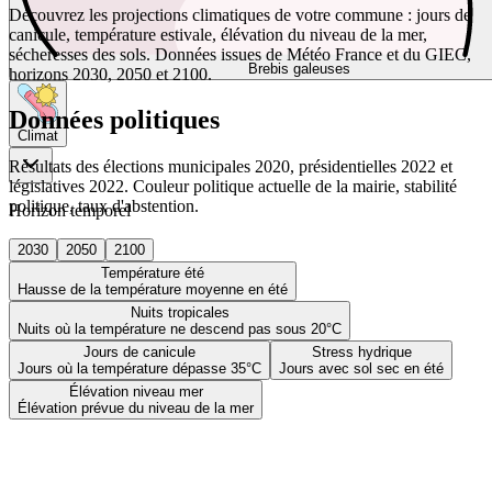
Découvrez les projections climatiques de votre commune : jours de
canicule, température estivale, élévation du niveau de la mer,
sécheresses des sols. Données issues de Météo France et du GIEC,
Brebis galeuses
horizons 2030, 2050 et 2100.
Données politiques
Climat
Résultats des élections municipales 2020, présidentielles 2022 et
législatives 2022. Couleur politique actuelle de la mairie, stabilité
politique, taux d'abstention.
Horizon temporel
2030
2050
2100
Température été
Hausse de la température moyenne en été
Nuits tropicales
Nuits où la température ne descend pas sous 20°C
Jours de canicule
Stress hydrique
Jours où la température dépasse 35°C
Jours avec sol sec en été
Élévation niveau mer
Élévation prévue du niveau de la mer