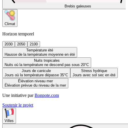
Brebis galeuses
Climat
Horizon temporel
2030
2050
2100
Température été
Hausse de la température moyenne en été
Nuits tropicales
Nuits où la température ne descend pas sous 20°C
Jours de canicule
Stress hydrique
Jours où la température dépasse 35°C
Jours avec sol sec en été
Élévation niveau mer
Élévation prévue du niveau de la mer
Une initiative par
Bonpote.com
Soutenir le projet
Villes