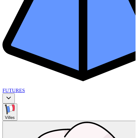
FUTURES
Villes