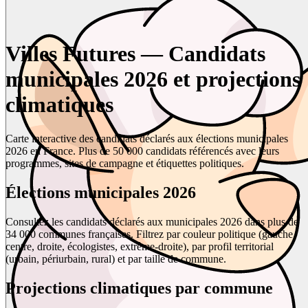
Villes Futures — Candidats
municipales 2026 et projections
climatiques
Carte interactive des candidats déclarés aux élections municipales
2026 en France. Plus de 50 000 candidats référencés avec leurs
programmes, sites de campagne et étiquettes politiques.
Élections municipales 2026
Consultez les candidats déclarés aux municipales 2026 dans plus de
34 000 communes françaises. Filtrez par couleur politique (gauche,
centre, droite, écologistes, extrême-droite), par profil territorial
(urbain, périurbain, rural) et par taille de commune.
Projections climatiques par commune