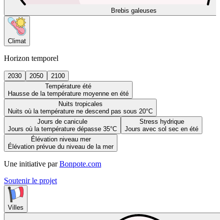
Brebis galeuses
Climat
Horizon temporel
2030
2050
2100
Température été
Hausse de la température moyenne en été
Nuits tropicales
Nuits où la température ne descend pas sous 20°C
Jours de canicule
Stress hydrique
Jours où la température dépasse 35°C
Jours avec sol sec en été
Élévation niveau mer
Élévation prévue du niveau de la mer
Une initiative par
Bonpote.com
Soutenir le projet
Villes