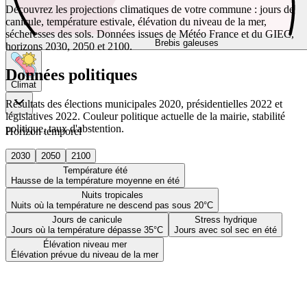
Découvrez les projections climatiques de votre commune : jours de
canicule, température estivale, élévation du niveau de la mer,
sécheresses des sols. Données issues de Météo France et du GIEC,
Brebis galeuses
horizons 2030, 2050 et 2100.
Données politiques
Climat
Résultats des élections municipales 2020, présidentielles 2022 et
législatives 2022. Couleur politique actuelle de la mairie, stabilité
politique, taux d'abstention.
Horizon temporel
2030
2050
2100
Température été
Hausse de la température moyenne en été
Nuits tropicales
Nuits où la température ne descend pas sous 20°C
Jours de canicule
Stress hydrique
Jours où la température dépasse 35°C
Jours avec sol sec en été
Élévation niveau mer
Élévation prévue du niveau de la mer