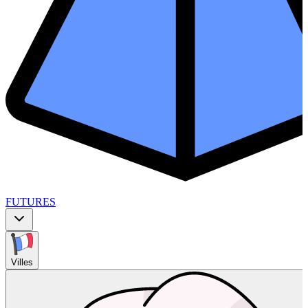
FUTURES
Villes