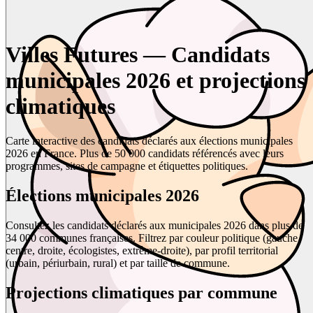
Villes Futures — Candidats
municipales 2026 et projections
climatiques
Carte interactive des candidats déclarés aux élections municipales
2026 en France. Plus de 50 000 candidats référencés avec leurs
programmes, sites de campagne et étiquettes politiques.
Élections municipales 2026
Consultez les candidats déclarés aux municipales 2026 dans plus de
34 000 communes françaises. Filtrez par couleur politique (gauche,
centre, droite, écologistes, extrême-droite), par profil territorial
(urbain, périurbain, rural) et par taille de commune.
Projections climatiques par commune