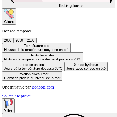
Brebis galeuses
Climat
Horizon temporel
2030
2050
2100
Température été
Hausse de la température moyenne en été
Nuits tropicales
Nuits où la température ne descend pas sous 20°C
Jours de canicule
Stress hydrique
Jours où la température dépasse 35°C
Jours avec sol sec en été
Élévation niveau mer
Élévation prévue du niveau de la mer
Une initiative par
Bonpote.com
Soutenir le projet
Villes