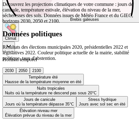
Découvrez les projections climatiques de votre commune : jours de
canicule, température estivale, élévation du niveau de la mer,
sécheresses des sols. Données issues de Météo France et du GIEC,
Brebis galeuses
horizons 2030, 2050 et 2100.
Données politiques
Climat
Résultats des élections municipales 2020, présidentielles 2022 et
législatives 2022. Couleur politique actuelle de la mairie, stabilité
politique, taux d'abstention.
Horizon temporel
2030
2050
2100
Température été
Hausse de la température moyenne en été
Nuits tropicales
Nuits où la température ne descend pas sous 20°C
Jours de canicule
Stress hydrique
Jours où la température dépasse 35°C
Jours avec sol sec en été
Élévation niveau mer
Élévation prévue du niveau de la mer