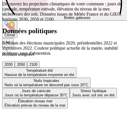
Découvrez les projections climatiques de votre commune : jours de
canicule, température estivale, élévation du niveau de la mer,
sécheresses des sols. Données issues de Météo France et du GIEC,
Brebis galeuses
horizons 2030, 2050 et 2100.
Données politiques
Climat
Résultats des élections municipales 2020, présidentielles 2022 et
législatives 2022. Couleur politique actuelle de la mairie, stabilité
politique, taux d'abstention.
Horizon temporel
2030
2050
2100
Température été
Hausse de la température moyenne en été
Nuits tropicales
Nuits où la température ne descend pas sous 20°C
Jours de canicule
Stress hydrique
Jours où la température dépasse 35°C
Jours avec sol sec en été
Élévation niveau mer
Élévation prévue du niveau de la mer