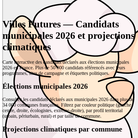
Villes Futures — Candidats
municipales 2026 et projections
climatiques
Carte interactive des candidats déclarés aux élections municipales
2026 en France. Plus de 50 000 candidats référencés avec leurs
programmes, sites de campagne et étiquettes politiques.
Élections municipales 2026
Consultez les candidats déclarés aux municipales 2026 dans plus de
34 000 communes françaises. Filtrez par couleur politique (gauche,
centre, droite, écologistes, extrême-droite), par profil territorial
(urbain, périurbain, rural) et par taille de commune.
Projections climatiques par commune