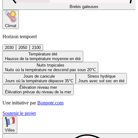
Brebis galeuses
Climat
Horizon temporel
2030
2050
2100
Température été
Hausse de la température moyenne en été
Nuits tropicales
Nuits où la température ne descend pas sous 20°C
Jours de canicule
Stress hydrique
Jours où la température dépasse 35°C
Jours avec sol sec en été
Élévation niveau mer
Élévation prévue du niveau de la mer
Une initiative par
Bonpote.com
Soutenir le projet
Villes