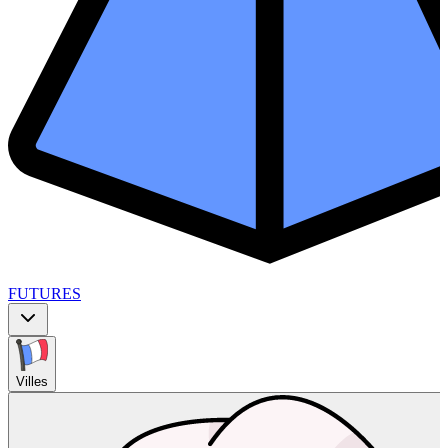
FUTURES
Villes