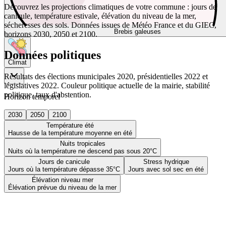
Découvrez les projections climatiques de votre commune : jours de
canicule, température estivale, élévation du niveau de la mer,
sécheresses des sols. Données issues de Météo France et du GIEC,
Brebis galeuses
horizons 2030, 2050 et 2100.
Données politiques
Climat
Résultats des élections municipales 2020, présidentielles 2022 et
législatives 2022. Couleur politique actuelle de la mairie, stabilité
politique, taux d'abstention.
Horizon temporel
2030
2050
2100
Température été
Hausse de la température moyenne en été
Nuits tropicales
Nuits où la température ne descend pas sous 20°C
Jours de canicule
Stress hydrique
Jours où la température dépasse 35°C
Jours avec sol sec en été
Élévation niveau mer
Élévation prévue du niveau de la mer