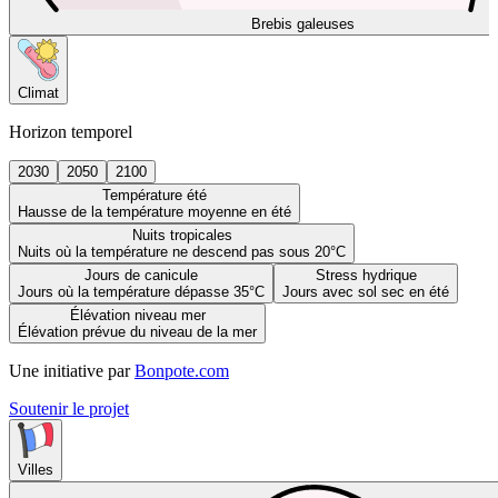
Brebis galeuses
Climat
Horizon temporel
2030
2050
2100
Température été
Hausse de la température moyenne en été
Nuits tropicales
Nuits où la température ne descend pas sous 20°C
Jours de canicule
Stress hydrique
Jours où la température dépasse 35°C
Jours avec sol sec en été
Élévation niveau mer
Élévation prévue du niveau de la mer
Une initiative par
Bonpote.com
Soutenir le projet
Villes