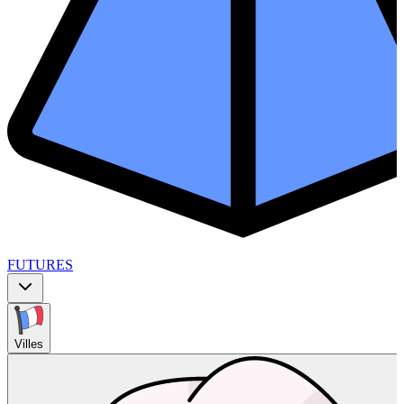
FUTURES
Villes