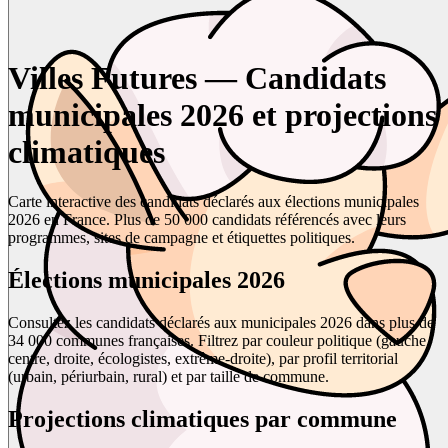
Villes Futures — Candidats
municipales 2026 et projections
climatiques
Carte interactive des candidats déclarés aux élections municipales
2026 en France. Plus de 50 000 candidats référencés avec leurs
programmes, sites de campagne et étiquettes politiques.
Élections municipales 2026
Consultez les candidats déclarés aux municipales 2026 dans plus de
34 000 communes françaises. Filtrez par couleur politique (gauche,
centre, droite, écologistes, extrême-droite), par profil territorial
(urbain, périurbain, rural) et par taille de commune.
Projections climatiques par commune