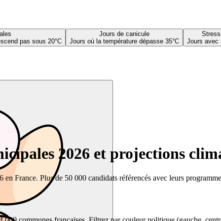
ales
Jours de canicule
Stress
descend pas sous 20°C
Jours où la température dépasse 35°C
Jours avec 
cipales 2026 et projections clim
26 en France. Plus de 50 000 candidats référencés avec leurs programmes,
00 communes françaises. Filtrez par couleur politique (gauche, centre, dr