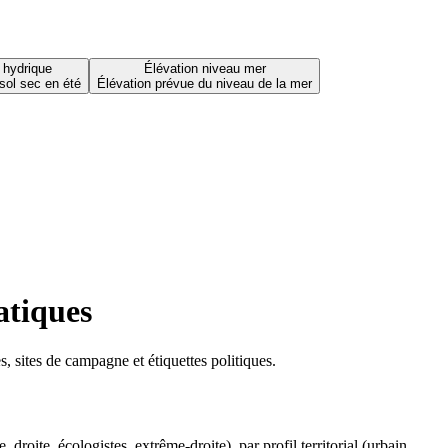
 hydrique
Élévation niveau mer
sol sec en été
Élévation prévue du niveau de la mer
atiques
 sites de campagne et étiquettes politiques.
oite, écologistes, extrême-droite), par profil territorial (urbain,