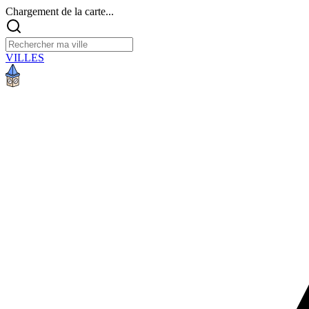
Chargement de la carte...
VILLES