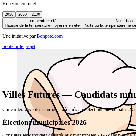
Horizon temporel
2030
2050
2100
Température été
Nuits tropic
Hausse de la température moyenne en été
Nuits où la température ne 
Une initiative par
Bonpote.com
Soutenir le projet
Villes Futures — Candidats muni
Carte interactive des candidats déclarés aux élections municipales 20
Élections municipales 2026
Consultez les candidats déclarés aux municipales 2026 dans plus de 34 0