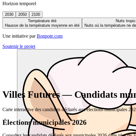
Horizon temporel
2030
2050
2100
Température été
Nuits tropic
Hausse de la température moyenne en été
Nuits où la température ne 
Une initiative par
Bonpote.com
Soutenir le projet
Villes Futures — Candidats muni
Carte interactive des candidats déclarés aux élections municipales 20
Élections municipales 2026
Consultez les candidats déclarés aux municipales 2026 dans plus de 34 0