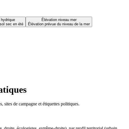
 hydrique
Élévation niveau mer
sol sec en été
Élévation prévue du niveau de la mer
atiques
 sites de campagne et étiquettes politiques.
oite, écologistes, extrême-droite), par profil territorial (urbain,