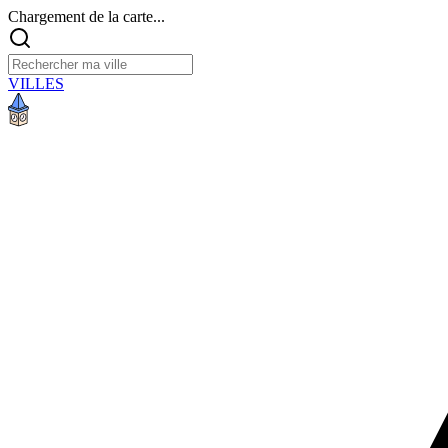
Chargement de la carte...
VILLES