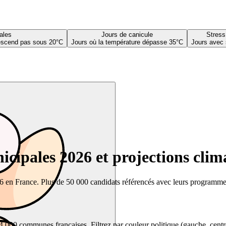
ales
Jours de canicule
Stress
descend pas sous 20°C
Jours où la température dépasse 35°C
Jours avec 
cipales 2026 et projections clim
26 en France. Plus de 50 000 candidats référencés avec leurs programmes,
00 communes françaises. Filtrez par couleur politique (gauche, centre, dr