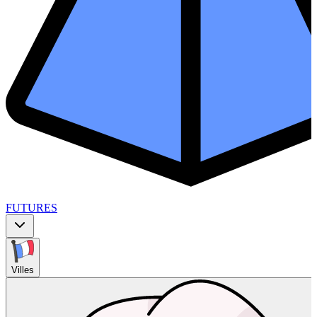
FUTURES
Villes