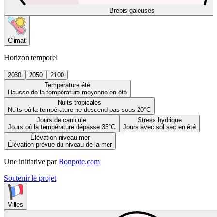
Brebis galeuses
Climat
Horizon temporel
2030
2050
2100
Température été
Hausse de la température moyenne en été
Nuits tropicales
Nuits où la température ne descend pas sous 20°C
Jours de canicule
Stress hydrique
Jours où la température dépasse 35°C
Jours avec sol sec en été
Élévation niveau mer
Élévation prévue du niveau de la mer
Une initiative par
Bonpote.com
Soutenir le projet
Villes