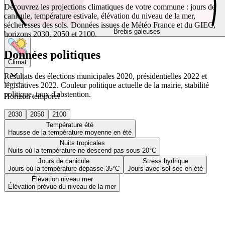
Découvrez les projections climatiques de votre commune : jours de
canicule, température estivale, élévation du niveau de la mer,
sécheresses des sols. Données issues de Météo France et du GIEC,
Brebis galeuses
horizons 2030, 2050 et 2100.
Données politiques
Climat
Résultats des élections municipales 2020, présidentielles 2022 et
législatives 2022. Couleur politique actuelle de la mairie, stabilité
politique, taux d'abstention.
Horizon temporel
2030
2050
2100
Température été
Hausse de la température moyenne en été
Nuits tropicales
Nuits où la température ne descend pas sous 20°C
Jours de canicule
Stress hydrique
Jours où la température dépasse 35°C
Jours avec sol sec en été
Élévation niveau mer
Élévation prévue du niveau de la mer