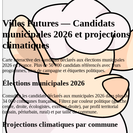
Villes Futures — Candidats
municipales 2026 et projections
climatiques
Carte interactive des candidats déclarés aux élections municipales
2026 en France. Plus de 50 000 candidats référencés avec leurs
programmes, sites de campagne et étiquettes politiques.
Élections municipales 2026
Consultez les candidats déclarés aux municipales 2026 dans plus de
34 000 communes françaises. Filtrez par couleur politique (gauche,
centre, droite, écologistes, extrême-droite), par profil territorial
(urbain, périurbain, rural) et par taille de commune.
Projections climatiques par commune