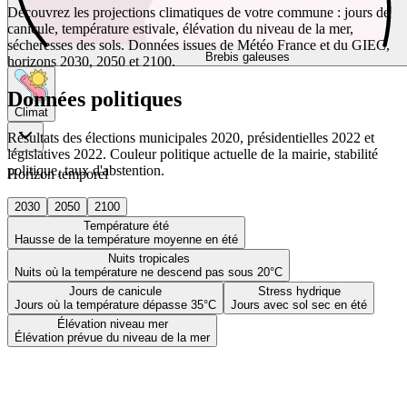
Découvrez les projections climatiques de votre commune : jours de
canicule, température estivale, élévation du niveau de la mer,
sécheresses des sols. Données issues de Météo France et du GIEC,
Brebis galeuses
horizons 2030, 2050 et 2100.
Données politiques
Climat
Résultats des élections municipales 2020, présidentielles 2022 et
législatives 2022. Couleur politique actuelle de la mairie, stabilité
politique, taux d'abstention.
Horizon temporel
2030
2050
2100
Température été
Hausse de la température moyenne en été
Nuits tropicales
Nuits où la température ne descend pas sous 20°C
Jours de canicule
Stress hydrique
Jours où la température dépasse 35°C
Jours avec sol sec en été
Élévation niveau mer
Élévation prévue du niveau de la mer