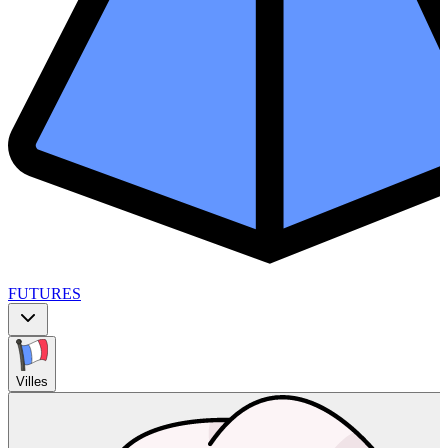
FUTURES
Villes