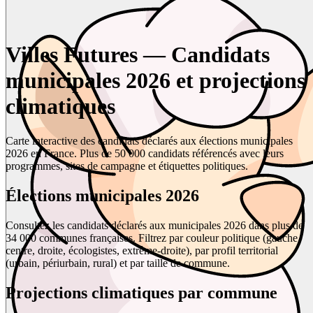
Villes Futures — Candidats
municipales 2026 et projections
climatiques
Carte interactive des candidats déclarés aux élections municipales
2026 en France. Plus de 50 000 candidats référencés avec leurs
programmes, sites de campagne et étiquettes politiques.
Élections municipales 2026
Consultez les candidats déclarés aux municipales 2026 dans plus de
34 000 communes françaises. Filtrez par couleur politique (gauche,
centre, droite, écologistes, extrême-droite), par profil territorial
(urbain, périurbain, rural) et par taille de commune.
Projections climatiques par commune