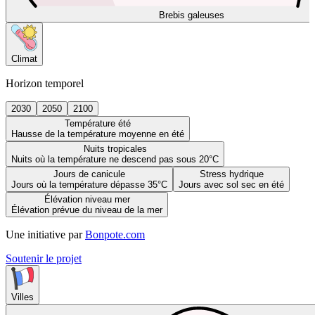
Brebis galeuses
Climat
Horizon temporel
2030
2050
2100
Température été
Hausse de la température moyenne en été
Nuits tropicales
Nuits où la température ne descend pas sous 20°C
Jours de canicule
Stress hydrique
Jours où la température dépasse 35°C
Jours avec sol sec en été
Élévation niveau mer
Élévation prévue du niveau de la mer
Une initiative par
Bonpote.com
Soutenir le projet
Villes