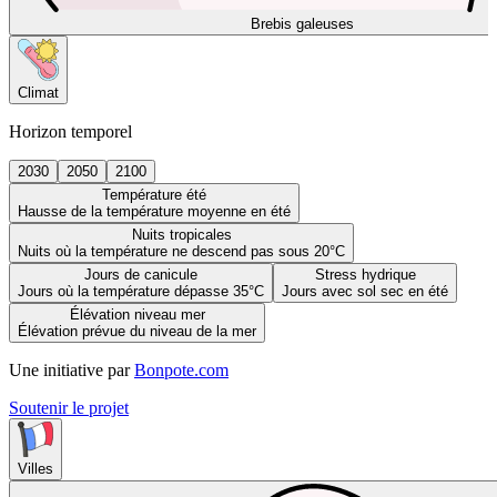
Brebis galeuses
Climat
Horizon temporel
2030
2050
2100
Température été
Hausse de la température moyenne en été
Nuits tropicales
Nuits où la température ne descend pas sous 20°C
Jours de canicule
Stress hydrique
Jours où la température dépasse 35°C
Jours avec sol sec en été
Élévation niveau mer
Élévation prévue du niveau de la mer
Une initiative par
Bonpote.com
Soutenir le projet
Villes