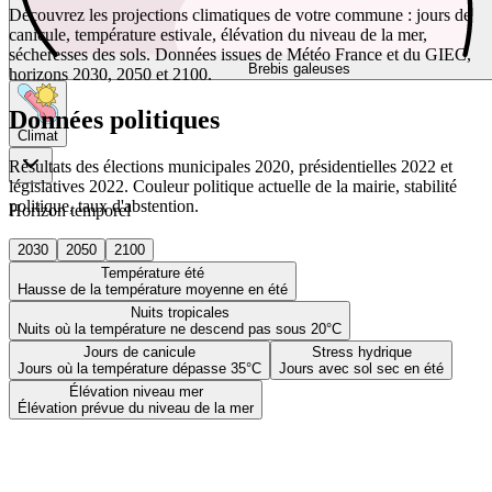
Découvrez les projections climatiques de votre commune : jours de
canicule, température estivale, élévation du niveau de la mer,
sécheresses des sols. Données issues de Météo France et du GIEC,
Brebis galeuses
horizons 2030, 2050 et 2100.
Données politiques
Climat
Résultats des élections municipales 2020, présidentielles 2022 et
législatives 2022. Couleur politique actuelle de la mairie, stabilité
politique, taux d'abstention.
Horizon temporel
2030
2050
2100
Température été
Hausse de la température moyenne en été
Nuits tropicales
Nuits où la température ne descend pas sous 20°C
Jours de canicule
Stress hydrique
Jours où la température dépasse 35°C
Jours avec sol sec en été
Élévation niveau mer
Élévation prévue du niveau de la mer