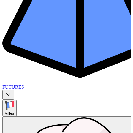
FUTURES
Villes