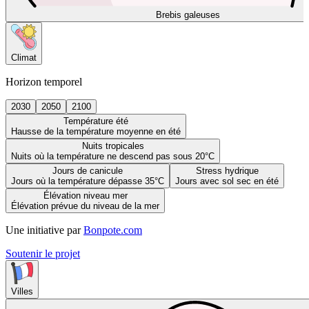
Brebis galeuses
Climat
Horizon temporel
2030
2050
2100
Température été
Hausse de la température moyenne en été
Nuits tropicales
Nuits où la température ne descend pas sous 20°C
Jours de canicule
Stress hydrique
Jours où la température dépasse 35°C
Jours avec sol sec en été
Élévation niveau mer
Élévation prévue du niveau de la mer
Une initiative par
Bonpote.com
Soutenir le projet
Villes