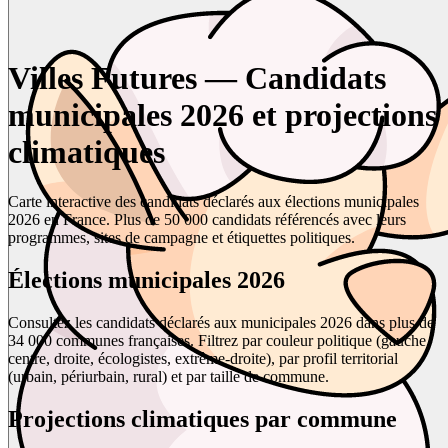
Villes Futures — Candidats
municipales 2026 et projections
climatiques
Carte interactive des candidats déclarés aux élections municipales
2026 en France. Plus de 50 000 candidats référencés avec leurs
programmes, sites de campagne et étiquettes politiques.
Élections municipales 2026
Consultez les candidats déclarés aux municipales 2026 dans plus de
34 000 communes françaises. Filtrez par couleur politique (gauche,
centre, droite, écologistes, extrême-droite), par profil territorial
(urbain, périurbain, rural) et par taille de commune.
Projections climatiques par commune