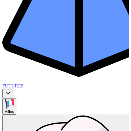
FUTURES
Villes