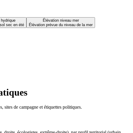
 hydrique
Élévation niveau mer
sol sec en été
Élévation prévue du niveau de la mer
atiques
 sites de campagne et étiquettes politiques.
oite, écologistes, extrême-droite), par profil territorial (urbain,