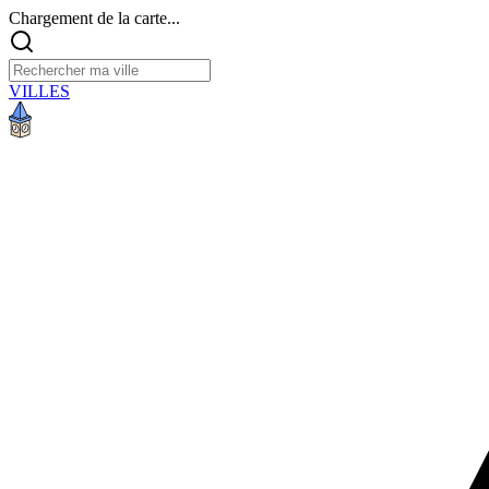
Chargement de la carte...
VILLES