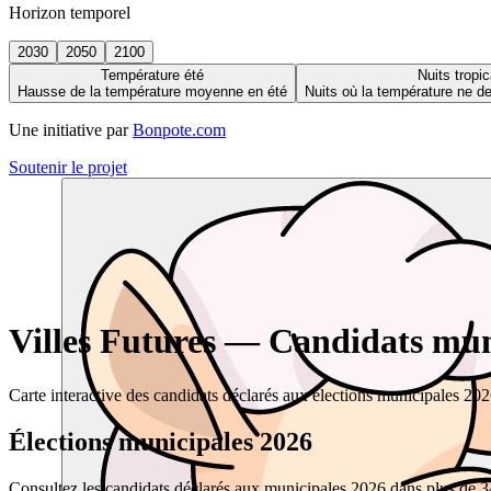
Horizon temporel
2030
2050
2100
Température été
Nuits tropic
Hausse de la température moyenne en été
Nuits où la température ne 
Une initiative par
Bonpote.com
Soutenir le projet
Villes Futures — Candidats muni
Carte interactive des candidats déclarés aux élections municipales 20
Élections municipales 2026
Consultez les candidats déclarés aux municipales 2026 dans plus de 34 0