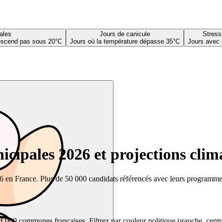
ales
Jours de canicule
Stress
descend pas sous 20°C
Jours où la température dépasse 35°C
Jours avec 
cipales 2026 et projections clim
26 en France. Plus de 50 000 candidats référencés avec leurs programmes,
00 communes françaises. Filtrez par couleur politique (gauche, centre, dr