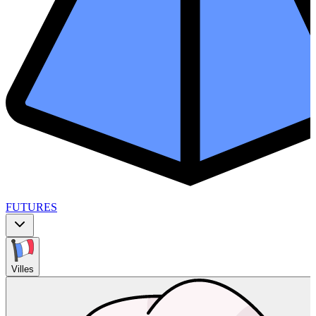
FUTURES
Villes