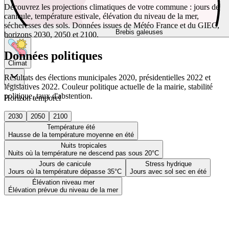
Découvrez les projections climatiques de votre commune : jours de
canicule, température estivale, élévation du niveau de la mer,
sécheresses des sols. Données issues de Météo France et du GIEC,
Brebis galeuses
horizons 2030, 2050 et 2100.
Données politiques
Climat
Résultats des élections municipales 2020, présidentielles 2022 et
législatives 2022. Couleur politique actuelle de la mairie, stabilité
politique, taux d'abstention.
Horizon temporel
2030
2050
2100
Température été
Hausse de la température moyenne en été
Nuits tropicales
Nuits où la température ne descend pas sous 20°C
Jours de canicule
Stress hydrique
Jours où la température dépasse 35°C
Jours avec sol sec en été
Élévation niveau mer
Élévation prévue du niveau de la mer