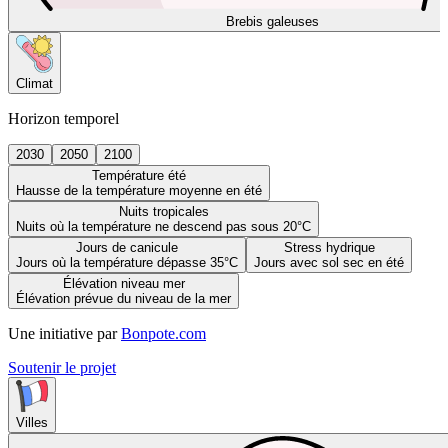
Brebis galeuses
Climat
Horizon temporel
2030
2050
2100
Température été
Hausse de la température moyenne en été
Nuits tropicales
Nuits où la température ne descend pas sous 20°C
Jours de canicule
Stress hydrique
Jours où la température dépasse 35°C
Jours avec sol sec en été
Élévation niveau mer
Élévation prévue du niveau de la mer
Une initiative par
Bonpote.com
Soutenir le projet
Villes