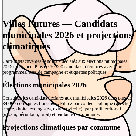
Villes Futures — Candidats
municipales 2026 et projections
climatiques
Carte interactive des candidats déclarés aux élections municipales
2026 en France. Plus de 50 000 candidats référencés avec leurs
programmes, sites de campagne et étiquettes politiques.
Élections municipales 2026
Consultez les candidats déclarés aux municipales 2026 dans plus de
34 000 communes françaises. Filtrez par couleur politique (gauche,
centre, droite, écologistes, extrême-droite), par profil territorial
(urbain, périurbain, rural) et par taille de commune.
Projections climatiques par commune