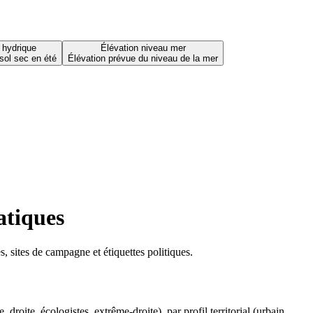
 hydrique
Élévation niveau mer
sol sec en été
Élévation prévue du niveau de la mer
atiques
 sites de campagne et étiquettes politiques.
oite, écologistes, extrême-droite), par profil territorial (urbain,