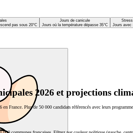
ales
Jours de canicule
Stress
descend pas sous 20°C
Jours où la température dépasse 35°C
Jours avec 
cipales 2026 et projections clim
26 en France. Plus de 50 000 candidats référencés avec leurs programmes,
00 communes françaises. Filtrez par couleur politique (gauche, centre, dr