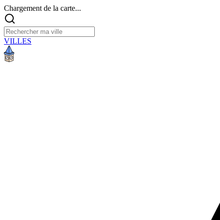
Chargement de la carte...
VILLES