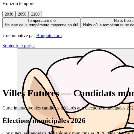
Horizon temporel
2030
2050
2100
Température été
Nuits tropic
Hausse de la température moyenne en été
Nuits où la température ne 
Une initiative par
Bonpote.com
Soutenir le projet
Villes Futures — Candidats muni
Carte interactive des candidats déclarés aux élections municipales 20
Élections municipales 2026
Consultez les candidats déclarés aux municipales 2026 dans plus de 34 0