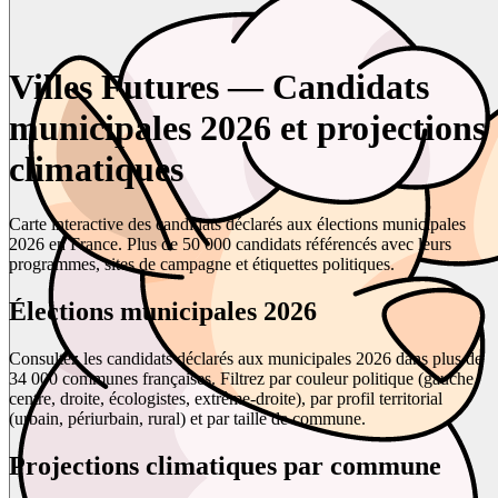
Villes Futures — Candidats
municipales 2026 et projections
climatiques
Carte interactive des candidats déclarés aux élections municipales
2026 en France. Plus de 50 000 candidats référencés avec leurs
programmes, sites de campagne et étiquettes politiques.
Élections municipales 2026
Consultez les candidats déclarés aux municipales 2026 dans plus de
34 000 communes françaises. Filtrez par couleur politique (gauche,
centre, droite, écologistes, extrême-droite), par profil territorial
(urbain, périurbain, rural) et par taille de commune.
Projections climatiques par commune