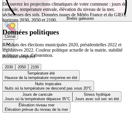
Découvrez les projections climatiques de votre commune : jours de
canicule, température estivale, élévation du niveau de la mer,
sécheresses des sols. Données issues de Météo France et du GIEC,
Brebis galeuses
horizons 2030, 2050 et 2100.
Données politiques
Climat
Résultats des élections municipales 2020, présidentielles 2022 et
législatives 2022. Couleur politique actuelle de la mairie, stabilité
politique, taux d'abstention.
Horizon temporel
2030
2050
2100
Température été
Hausse de la température moyenne en été
Nuits tropicales
Nuits où la température ne descend pas sous 20°C
Jours de canicule
Stress hydrique
Jours où la température dépasse 35°C
Jours avec sol sec en été
Élévation niveau mer
Élévation prévue du niveau de la mer