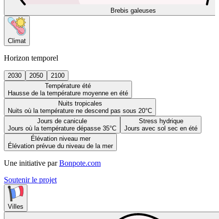
Brebis galeuses
Climat
Horizon temporel
2030
2050
2100
Température été
Hausse de la température moyenne en été
Nuits tropicales
Nuits où la température ne descend pas sous 20°C
Jours de canicule
Stress hydrique
Jours où la température dépasse 35°C
Jours avec sol sec en été
Élévation niveau mer
Élévation prévue du niveau de la mer
Une initiative par
Bonpote.com
Soutenir le projet
Villes