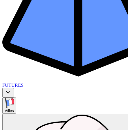
FUTURES
Villes