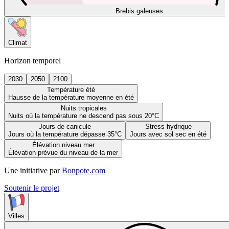
Brebis galeuses
Climat
Horizon temporel
2030
2050
2100
Température été
Hausse de la température moyenne en été
Nuits tropicales
Nuits où la température ne descend pas sous 20°C
Jours de canicule
Stress hydrique
Jours où la température dépasse 35°C
Jours avec sol sec en été
Élévation niveau mer
Élévation prévue du niveau de la mer
Une initiative par
Bonpote.com
Soutenir le projet
Villes