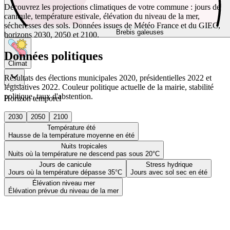
Découvrez les projections climatiques de votre commune : jours de
canicule, température estivale, élévation du niveau de la mer,
sécheresses des sols. Données issues de Météo France et du GIEC,
Brebis galeuses
horizons 2030, 2050 et 2100.
Données politiques
Climat
Résultats des élections municipales 2020, présidentielles 2022 et
législatives 2022. Couleur politique actuelle de la mairie, stabilité
politique, taux d'abstention.
Horizon temporel
2030
2050
2100
Température été
Hausse de la température moyenne en été
Nuits tropicales
Nuits où la température ne descend pas sous 20°C
Jours de canicule
Stress hydrique
Jours où la température dépasse 35°C
Jours avec sol sec en été
Élévation niveau mer
Élévation prévue du niveau de la mer