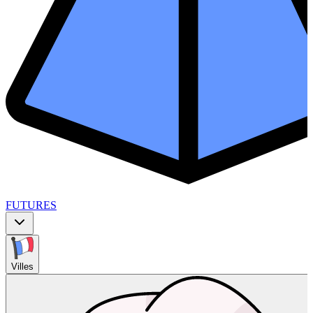
FUTURES
Villes