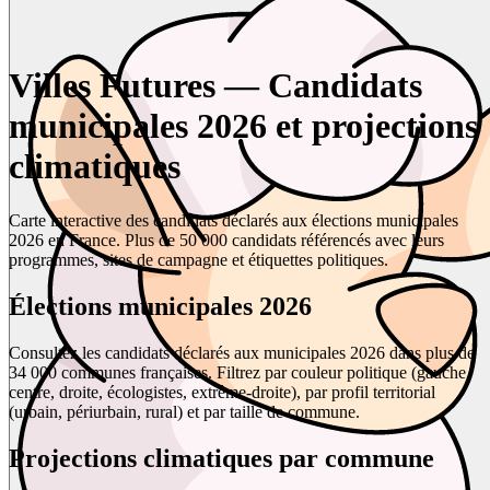
Villes Futures — Candidats
municipales 2026 et projections
climatiques
Carte interactive des candidats déclarés aux élections municipales
2026 en France. Plus de 50 000 candidats référencés avec leurs
programmes, sites de campagne et étiquettes politiques.
Élections municipales 2026
Consultez les candidats déclarés aux municipales 2026 dans plus de
34 000 communes françaises. Filtrez par couleur politique (gauche,
centre, droite, écologistes, extrême-droite), par profil territorial
(urbain, périurbain, rural) et par taille de commune.
Projections climatiques par commune