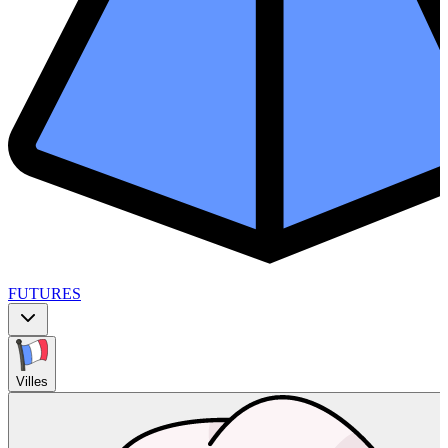
FUTURES
Villes