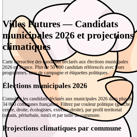
Villes Futures — Candidats
municipales 2026 et projections
climatiques
Carte interactive des candidats déclarés aux élections municipales
2026 en France. Plus de 50 000 candidats référencés avec leurs
programmes, sites de campagne et étiquettes politiques.
Élections municipales 2026
Consultez les candidats déclarés aux municipales 2026 dans plus de
34 000 communes françaises. Filtrez par couleur politique (gauche,
centre, droite, écologistes, extrême-droite), par profil territorial
(urbain, périurbain, rural) et par taille de commune.
Projections climatiques par commune