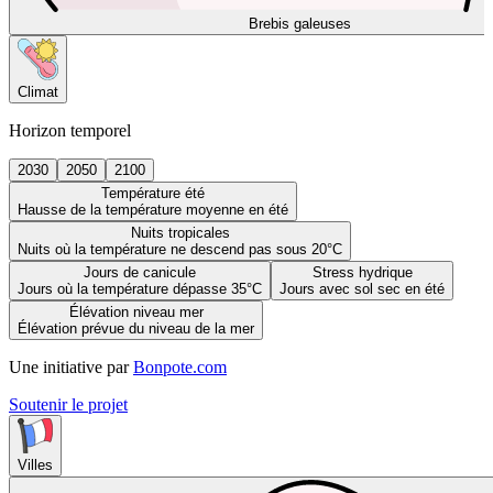
Brebis galeuses
Climat
Horizon temporel
2030
2050
2100
Température été
Hausse de la température moyenne en été
Nuits tropicales
Nuits où la température ne descend pas sous 20°C
Jours de canicule
Stress hydrique
Jours où la température dépasse 35°C
Jours avec sol sec en été
Élévation niveau mer
Élévation prévue du niveau de la mer
Une initiative par
Bonpote.com
Soutenir le projet
Villes