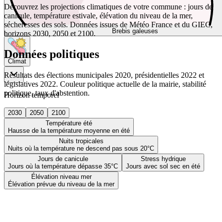
Découvrez les projections climatiques de votre commune : jours de
canicule, température estivale, élévation du niveau de la mer,
sécheresses des sols. Données issues de Météo France et du GIEC,
Brebis galeuses
horizons 2030, 2050 et 2100.
Données politiques
Climat
Résultats des élections municipales 2020, présidentielles 2022 et
législatives 2022. Couleur politique actuelle de la mairie, stabilité
politique, taux d'abstention.
Horizon temporel
2030
2050
2100
Température été
Hausse de la température moyenne en été
Nuits tropicales
Nuits où la température ne descend pas sous 20°C
Jours de canicule
Stress hydrique
Jours où la température dépasse 35°C
Jours avec sol sec en été
Élévation niveau mer
Élévation prévue du niveau de la mer