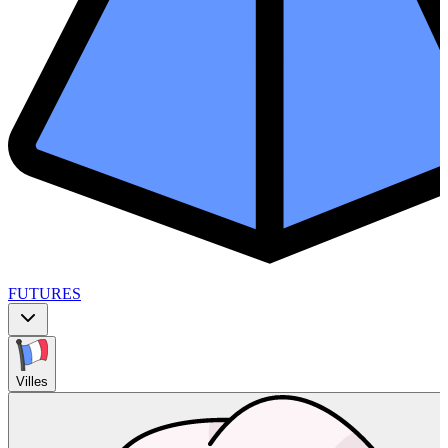
FUTURES
Villes