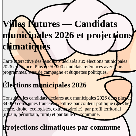
Villes Futures — Candidats
municipales 2026 et projections
climatiques
Carte interactive des candidats déclarés aux élections municipales
2026 en France. Plus de 50 000 candidats référencés avec leurs
programmes, sites de campagne et étiquettes politiques.
Élections municipales 2026
Consultez les candidats déclarés aux municipales 2026 dans plus de
34 000 communes françaises. Filtrez par couleur politique (gauche,
centre, droite, écologistes, extrême-droite), par profil territorial
(urbain, périurbain, rural) et par taille de commune.
Projections climatiques par commune