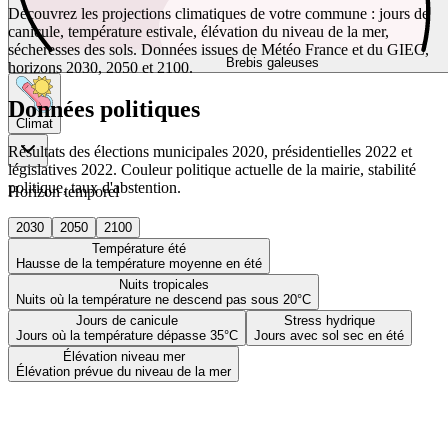
Découvrez les projections climatiques de votre commune : jours de
canicule, température estivale, élévation du niveau de la mer,
sécheresses des sols. Données issues de Météo France et du GIEC,
Brebis galeuses
horizons 2030, 2050 et 2100.
Données politiques
Climat
Résultats des élections municipales 2020, présidentielles 2022 et
législatives 2022. Couleur politique actuelle de la mairie, stabilité
politique, taux d'abstention.
Horizon temporel
2030
2050
2100
Température été
Hausse de la température moyenne en été
Nuits tropicales
Nuits où la température ne descend pas sous 20°C
Jours de canicule
Stress hydrique
Jours où la température dépasse 35°C
Jours avec sol sec en été
Élévation niveau mer
Élévation prévue du niveau de la mer