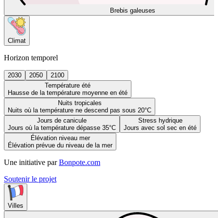
Brebis galeuses
Climat
Horizon temporel
2030
2050
2100
Température été
Hausse de la température moyenne en été
Nuits tropicales
Nuits où la température ne descend pas sous 20°C
Jours de canicule
Stress hydrique
Jours où la température dépasse 35°C
Jours avec sol sec en été
Élévation niveau mer
Élévation prévue du niveau de la mer
Une initiative par
Bonpote.com
Soutenir le projet
Villes