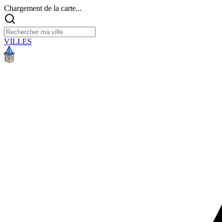
Chargement de la carte...
VILLES