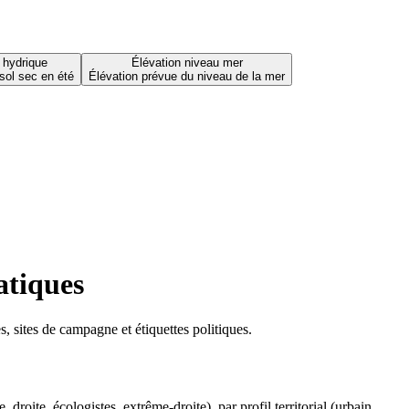
 hydrique
Élévation niveau mer
sol sec en été
Élévation prévue du niveau de la mer
atiques
 sites de campagne et étiquettes politiques.
oite, écologistes, extrême-droite), par profil territorial (urbain,