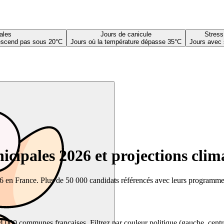
ales
Jours de canicule
Stress
descend pas sous 20°C
Jours où la température dépasse 35°C
Jours avec 
cipales 2026 et projections clim
26 en France. Plus de 50 000 candidats référencés avec leurs programmes,
00 communes françaises. Filtrez par couleur politique (gauche, centre, dr