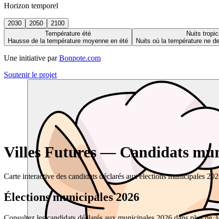
Horizon temporel
2030
2050
2100
Température été
Nuits tropic
Hausse de la température moyenne en été
Nuits où la température ne 
Une initiative par
Bonpote.com
Soutenir le projet
Villes Futures — Candidats muni
Carte interactive des candidats déclarés aux élections municipales 20
Élections municipales 2026
Consultez les candidats déclarés aux municipales 2026 dans plus de 34 0