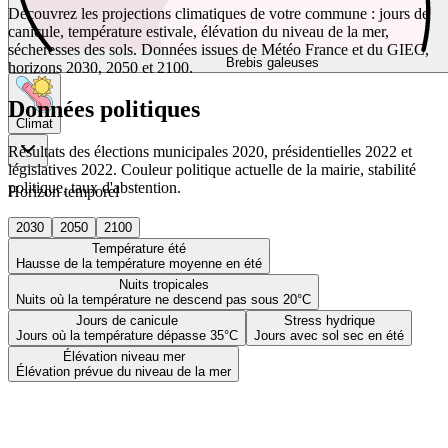
Découvrez les projections climatiques de votre commune : jours de
canicule, température estivale, élévation du niveau de la mer,
sécheresses des sols. Données issues de Météo France et du GIEC,
Brebis galeuses
horizons 2030, 2050 et 2100.
Données politiques
Climat
Résultats des élections municipales 2020, présidentielles 2022 et
législatives 2022. Couleur politique actuelle de la mairie, stabilité
politique, taux d'abstention.
Horizon temporel
2030
2050
2100
Température été
Hausse de la température moyenne en été
Nuits tropicales
Nuits où la température ne descend pas sous 20°C
Jours de canicule
Stress hydrique
Jours où la température dépasse 35°C
Jours avec sol sec en été
Élévation niveau mer
Élévation prévue du niveau de la mer