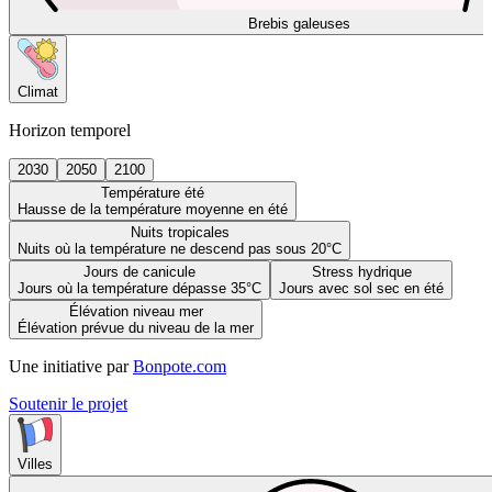
Brebis galeuses
Climat
Horizon temporel
2030
2050
2100
Température été
Hausse de la température moyenne en été
Nuits tropicales
Nuits où la température ne descend pas sous 20°C
Jours de canicule
Stress hydrique
Jours où la température dépasse 35°C
Jours avec sol sec en été
Élévation niveau mer
Élévation prévue du niveau de la mer
Une initiative par
Bonpote.com
Soutenir le projet
Villes