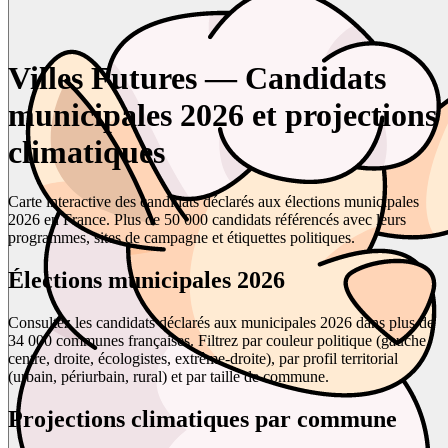
Villes Futures — Candidats
municipales 2026 et projections
climatiques
Carte interactive des candidats déclarés aux élections municipales
2026 en France. Plus de 50 000 candidats référencés avec leurs
programmes, sites de campagne et étiquettes politiques.
Élections municipales 2026
Consultez les candidats déclarés aux municipales 2026 dans plus de
34 000 communes françaises. Filtrez par couleur politique (gauche,
centre, droite, écologistes, extrême-droite), par profil territorial
(urbain, périurbain, rural) et par taille de commune.
Projections climatiques par commune