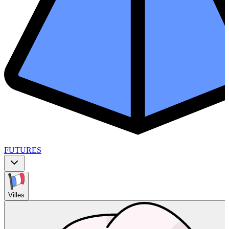
FUTURES
Villes