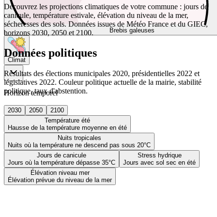
Découvrez les projections climatiques de votre commune : jours de
canicule, température estivale, élévation du niveau de la mer,
sécheresses des sols. Données issues de Météo France et du GIEC,
Brebis galeuses
horizons 2030, 2050 et 2100.
Données politiques
Climat
Résultats des élections municipales 2020, présidentielles 2022 et
législatives 2022. Couleur politique actuelle de la mairie, stabilité
politique, taux d'abstention.
Horizon temporel
2030
2050
2100
Température été
Hausse de la température moyenne en été
Nuits tropicales
Nuits où la température ne descend pas sous 20°C
Jours de canicule
Stress hydrique
Jours où la température dépasse 35°C
Jours avec sol sec en été
Élévation niveau mer
Élévation prévue du niveau de la mer