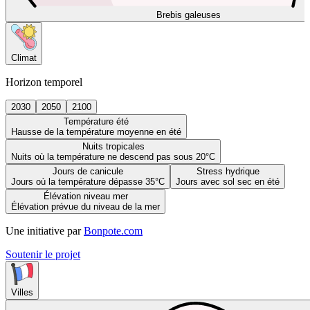
Brebis galeuses
Climat
Horizon temporel
2030
2050
2100
Température été
Hausse de la température moyenne en été
Nuits tropicales
Nuits où la température ne descend pas sous 20°C
Jours de canicule
Stress hydrique
Jours où la température dépasse 35°C
Jours avec sol sec en été
Élévation niveau mer
Élévation prévue du niveau de la mer
Une initiative par
Bonpote.com
Soutenir le projet
Villes