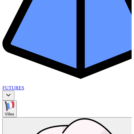
FUTURES
Villes