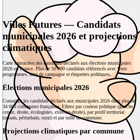
Villes Futures — Candidats
municipales 2026 et projections
climatiques
Carte interactive des candidats déclarés aux élections municipales
2026 en France. Plus de 50 000 candidats référencés avec leurs
programmes, sites de campagne et étiquettes politiques.
Élections municipales 2026
Consultez les candidats déclarés aux municipales 2026 dans plus de
34 000 communes françaises. Filtrez par couleur politique (gauche,
centre, droite, écologistes, extrême-droite), par profil territorial
(urbain, périurbain, rural) et par taille de commune.
Projections climatiques par commune