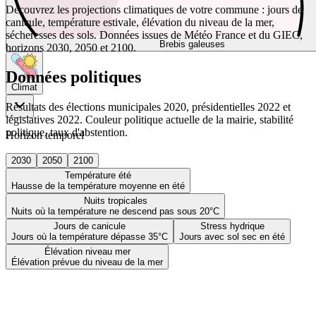
Découvrez les projections climatiques de votre commune : jours de
canicule, température estivale, élévation du niveau de la mer,
sécheresses des sols. Données issues de Météo France et du GIEC,
Brebis galeuses
horizons 2030, 2050 et 2100.
Données politiques
Climat
Résultats des élections municipales 2020, présidentielles 2022 et
législatives 2022. Couleur politique actuelle de la mairie, stabilité
politique, taux d'abstention.
Horizon temporel
2030
2050
2100
Température été
Hausse de la température moyenne en été
Nuits tropicales
Nuits où la température ne descend pas sous 20°C
Jours de canicule
Stress hydrique
Jours où la température dépasse 35°C
Jours avec sol sec en été
Élévation niveau mer
Élévation prévue du niveau de la mer