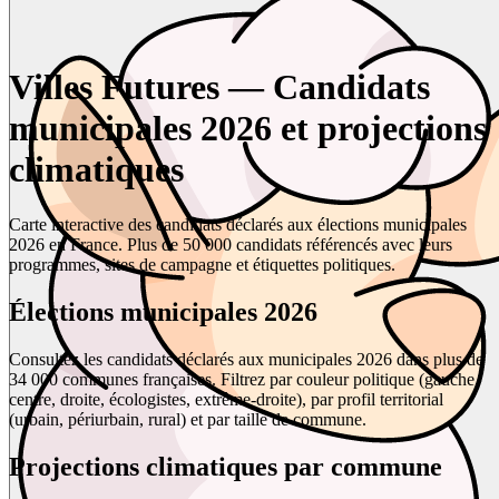
Villes Futures — Candidats
municipales 2026 et projections
climatiques
Carte interactive des candidats déclarés aux élections municipales
2026 en France. Plus de 50 000 candidats référencés avec leurs
programmes, sites de campagne et étiquettes politiques.
Élections municipales 2026
Consultez les candidats déclarés aux municipales 2026 dans plus de
34 000 communes françaises. Filtrez par couleur politique (gauche,
centre, droite, écologistes, extrême-droite), par profil territorial
(urbain, périurbain, rural) et par taille de commune.
Projections climatiques par commune