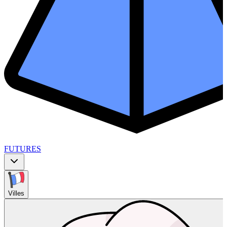
FUTURES
Villes