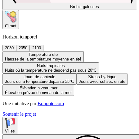
Brebis galeuses
Climat
Horizon temporel
2030
2050
2100
Température été
Hausse de la température moyenne en été
Nuits tropicales
Nuits où la température ne descend pas sous 20°C
Jours de canicule
Stress hydrique
Jours où la température dépasse 35°C
Jours avec sol sec en été
Élévation niveau mer
Élévation prévue du niveau de la mer
Une initiative par
Bonpote.com
Soutenir le projet
Villes