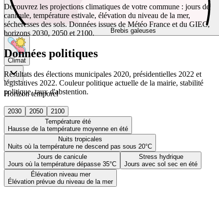
Découvrez les projections climatiques de votre commune : jours de
canicule, température estivale, élévation du niveau de la mer,
sécheresses des sols. Données issues de Météo France et du GIEC,
Brebis galeuses
horizons 2030, 2050 et 2100.
Données politiques
Climat
Résultats des élections municipales 2020, présidentielles 2022 et
législatives 2022. Couleur politique actuelle de la mairie, stabilité
politique, taux d'abstention.
Horizon temporel
2030
2050
2100
Température été
Hausse de la température moyenne en été
Nuits tropicales
Nuits où la température ne descend pas sous 20°C
Jours de canicule
Stress hydrique
Jours où la température dépasse 35°C
Jours avec sol sec en été
Élévation niveau mer
Élévation prévue du niveau de la mer