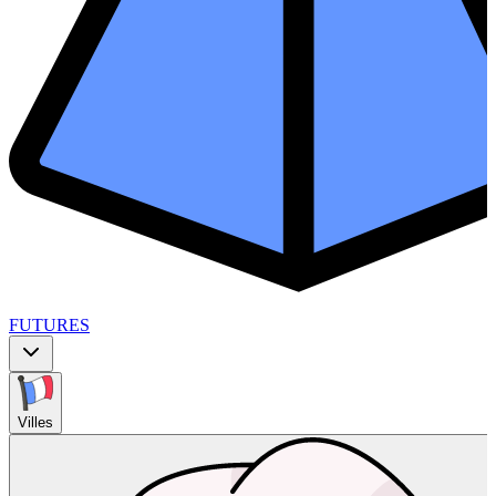
FUTURES
Villes