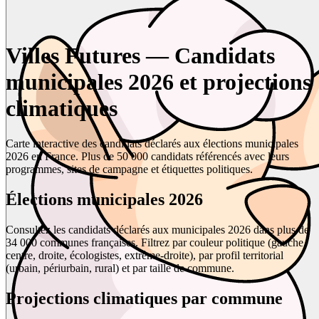
Villes Futures — Candidats
municipales 2026 et projections
climatiques
Carte interactive des candidats déclarés aux élections municipales
2026 en France. Plus de 50 000 candidats référencés avec leurs
programmes, sites de campagne et étiquettes politiques.
Élections municipales 2026
Consultez les candidats déclarés aux municipales 2026 dans plus de
34 000 communes françaises. Filtrez par couleur politique (gauche,
centre, droite, écologistes, extrême-droite), par profil territorial
(urbain, périurbain, rural) et par taille de commune.
Projections climatiques par commune