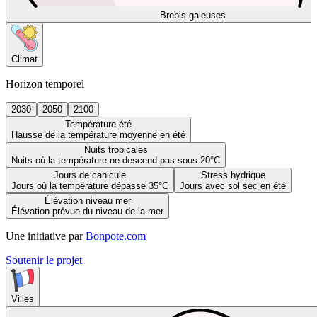
Brebis galeuses
Climat
Horizon temporel
2030
2050
2100
Température été
Hausse de la température moyenne en été
Nuits tropicales
Nuits où la température ne descend pas sous 20°C
Jours de canicule
Stress hydrique
Jours où la température dépasse 35°C
Jours avec sol sec en été
Élévation niveau mer
Élévation prévue du niveau de la mer
Une initiative par
Bonpote.com
Soutenir le projet
Villes