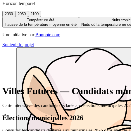
Horizon temporel
2030
2050
2100
Température été
Nuits tropic
Hausse de la température moyenne en été
Nuits où la température ne 
Une initiative par
Bonpote.com
Soutenir le projet
Villes Futures — Candidats muni
Carte interactive des candidats déclarés aux élections municipales 20
Élections municipales 2026
Consultez les candidats déclarés aux municipales 2026 dans plus de 34 0