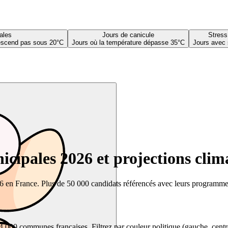
ales
Jours de canicule
Stress
descend pas sous 20°C
Jours où la température dépasse 35°C
Jours avec 
cipales 2026 et projections clim
26 en France. Plus de 50 000 candidats référencés avec leurs programmes,
00 communes françaises. Filtrez par couleur politique (gauche, centre, dr