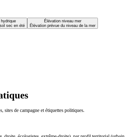
 hydrique
Élévation niveau mer
sol sec en été
Élévation prévue du niveau de la mer
atiques
 sites de campagne et étiquettes politiques.
oite, écologistes, extrême-droite), par profil territorial (urbain,