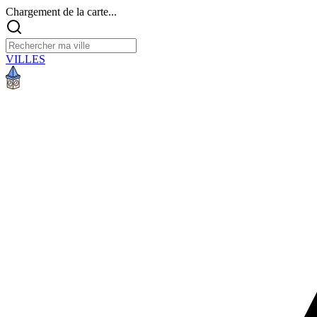
Chargement de la carte...
VILLES