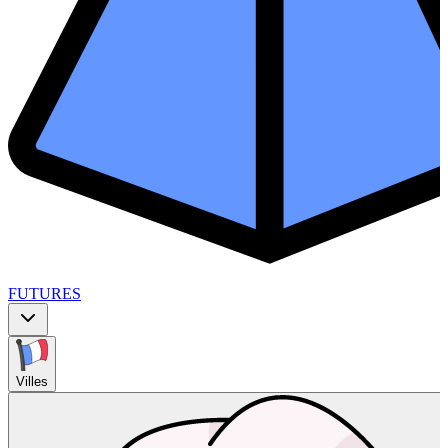
FUTURES
Villes