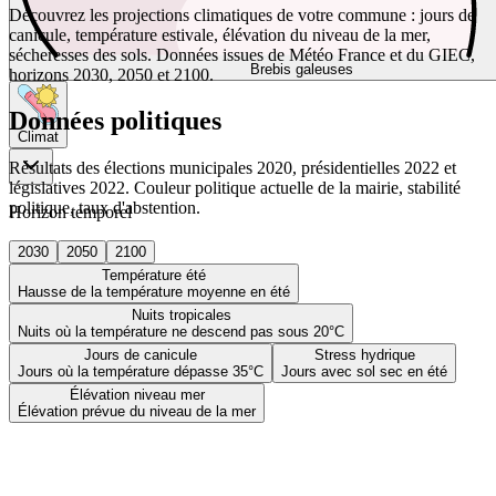
Découvrez les projections climatiques de votre commune : jours de
canicule, température estivale, élévation du niveau de la mer,
sécheresses des sols. Données issues de Météo France et du GIEC,
Brebis galeuses
horizons 2030, 2050 et 2100.
Données politiques
Climat
Résultats des élections municipales 2020, présidentielles 2022 et
législatives 2022. Couleur politique actuelle de la mairie, stabilité
politique, taux d'abstention.
Horizon temporel
2030
2050
2100
Température été
Hausse de la température moyenne en été
Nuits tropicales
Nuits où la température ne descend pas sous 20°C
Jours de canicule
Stress hydrique
Jours où la température dépasse 35°C
Jours avec sol sec en été
Élévation niveau mer
Élévation prévue du niveau de la mer