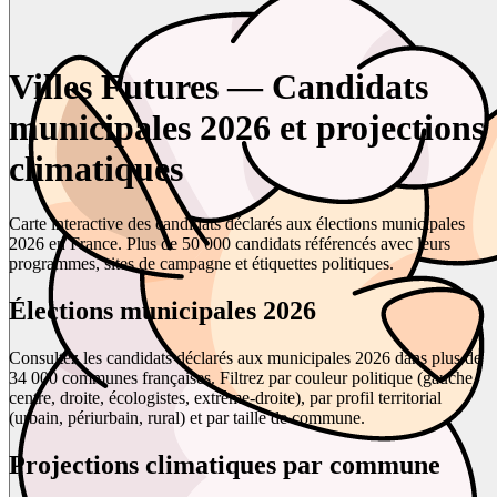
Villes Futures — Candidats
municipales 2026 et projections
climatiques
Carte interactive des candidats déclarés aux élections municipales
2026 en France. Plus de 50 000 candidats référencés avec leurs
programmes, sites de campagne et étiquettes politiques.
Élections municipales 2026
Consultez les candidats déclarés aux municipales 2026 dans plus de
34 000 communes françaises. Filtrez par couleur politique (gauche,
centre, droite, écologistes, extrême-droite), par profil territorial
(urbain, périurbain, rural) et par taille de commune.
Projections climatiques par commune