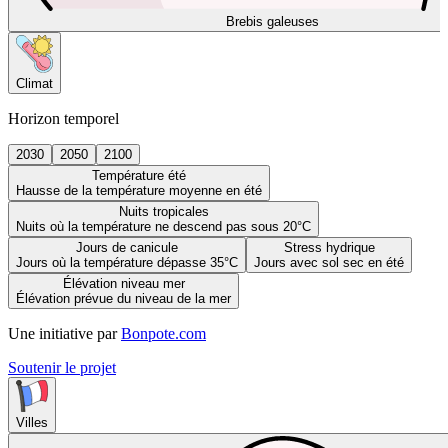
Brebis galeuses
Climat
Horizon temporel
2030
2050
2100
Température été
Hausse de la température moyenne en été
Nuits tropicales
Nuits où la température ne descend pas sous 20°C
Jours de canicule
Stress hydrique
Jours où la température dépasse 35°C
Jours avec sol sec en été
Élévation niveau mer
Élévation prévue du niveau de la mer
Une initiative par
Bonpote.com
Soutenir le projet
Villes