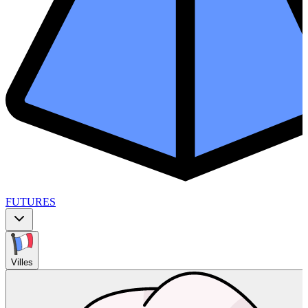
FUTURES
Villes