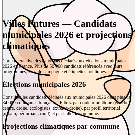
Villes Futures — Candidats
municipales 2026 et projections
climatiques
Carte interactive des candidats déclarés aux élections municipales
2026 en France. Plus de 50 000 candidats référencés avec leurs
programmes, sites de campagne et étiquettes politiques.
Élections municipales 2026
Consultez les candidats déclarés aux municipales 2026 dans plus de
34 000 communes françaises. Filtrez par couleur politique (gauche,
centre, droite, écologistes, extrême-droite), par profil territorial
(urbain, périurbain, rural) et par taille de commune.
Projections climatiques par commune