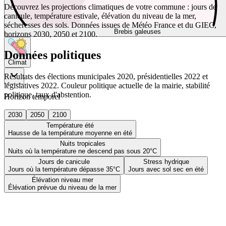
Découvrez les projections climatiques de votre commune : jours de
canicule, température estivale, élévation du niveau de la mer,
sécheresses des sols. Données issues de Météo France et du GIEC,
Brebis galeuses
horizons 2030, 2050 et 2100.
Données politiques
Climat
Résultats des élections municipales 2020, présidentielles 2022 et
législatives 2022. Couleur politique actuelle de la mairie, stabilité
politique, taux d'abstention.
Horizon temporel
2030
2050
2100
Température été
Hausse de la température moyenne en été
Nuits tropicales
Nuits où la température ne descend pas sous 20°C
Jours de canicule
Stress hydrique
Jours où la température dépasse 35°C
Jours avec sol sec en été
Élévation niveau mer
Élévation prévue du niveau de la mer