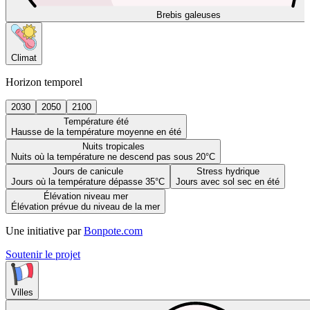
Brebis galeuses
Climat
Horizon temporel
2030
2050
2100
Température été
Hausse de la température moyenne en été
Nuits tropicales
Nuits où la température ne descend pas sous 20°C
Jours de canicule
Stress hydrique
Jours où la température dépasse 35°C
Jours avec sol sec en été
Élévation niveau mer
Élévation prévue du niveau de la mer
Une initiative par
Bonpote.com
Soutenir le projet
Villes