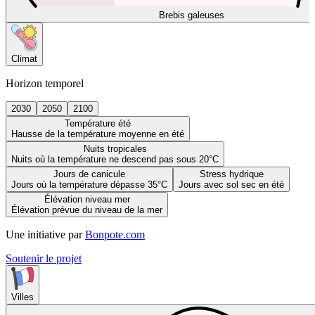
Brebis galeuses
Climat
Horizon temporel
2030
2050
2100
Température été
Hausse de la température moyenne en été
Nuits tropicales
Nuits où la température ne descend pas sous 20°C
Jours de canicule
Stress hydrique
Jours où la température dépasse 35°C
Jours avec sol sec en été
Élévation niveau mer
Élévation prévue du niveau de la mer
Une initiative par
Bonpote.com
Soutenir le projet
Villes