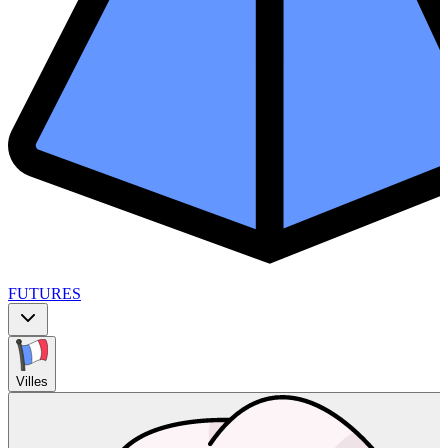
FUTURES
Villes