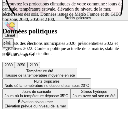
Découvrez les projections climatiques de votre commune : jours de
canicule, température estivale, élévation du niveau de la mer,
sécheresses des sols. Données issues de Météo France et du GIEC,
Brebis galeuses
horizons 2030, 2050 et 2100.
Données politiques
Climat
Résultats des élections municipales 2020, présidentielles 2022 et
législatives 2022. Couleur politique actuelle de la mairie, stabilité
politique, taux d'abstention.
Horizon temporel
2030
2050
2100
Température été
Hausse de la température moyenne en été
Nuits tropicales
Nuits où la température ne descend pas sous 20°C
Jours de canicule
Stress hydrique
Jours où la température dépasse 35°C
Jours avec sol sec en été
Élévation niveau mer
Élévation prévue du niveau de la mer