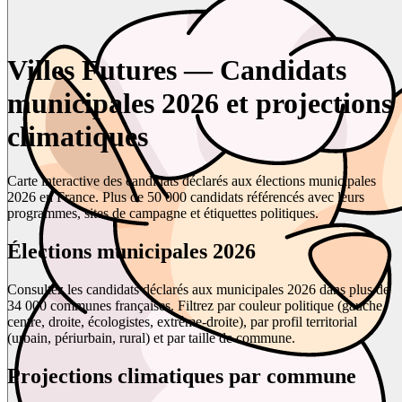
Villes Futures — Candidats
municipales 2026 et projections
climatiques
Carte interactive des candidats déclarés aux élections municipales
2026 en France. Plus de 50 000 candidats référencés avec leurs
programmes, sites de campagne et étiquettes politiques.
Élections municipales 2026
Consultez les candidats déclarés aux municipales 2026 dans plus de
34 000 communes françaises. Filtrez par couleur politique (gauche,
centre, droite, écologistes, extrême-droite), par profil territorial
(urbain, périurbain, rural) et par taille de commune.
Projections climatiques par commune