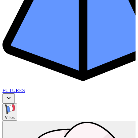
FUTURES
Villes