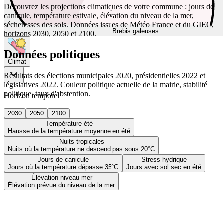
Découvrez les projections climatiques de votre commune : jours de
canicule, température estivale, élévation du niveau de la mer,
sécheresses des sols. Données issues de Météo France et du GIEC,
Brebis galeuses
horizons 2030, 2050 et 2100.
Données politiques
Climat
Résultats des élections municipales 2020, présidentielles 2022 et
législatives 2022. Couleur politique actuelle de la mairie, stabilité
politique, taux d'abstention.
Horizon temporel
2030
2050
2100
Température été
Hausse de la température moyenne en été
Nuits tropicales
Nuits où la température ne descend pas sous 20°C
Jours de canicule
Stress hydrique
Jours où la température dépasse 35°C
Jours avec sol sec en été
Élévation niveau mer
Élévation prévue du niveau de la mer