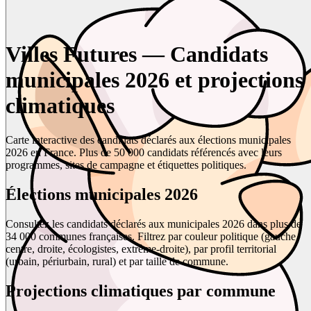
Villes Futures — Candidats
municipales 2026 et projections
climatiques
Carte interactive des candidats déclarés aux élections municipales
2026 en France. Plus de 50 000 candidats référencés avec leurs
programmes, sites de campagne et étiquettes politiques.
Élections municipales 2026
Consultez les candidats déclarés aux municipales 2026 dans plus de
34 000 communes françaises. Filtrez par couleur politique (gauche,
centre, droite, écologistes, extrême-droite), par profil territorial
(urbain, périurbain, rural) et par taille de commune.
Projections climatiques par commune