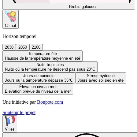
Brebis galeuses
Climat
Horizon temporel
2030
2050
2100
Température été
Hausse de la température moyenne en été
Nuits tropicales
Nuits où la température ne descend pas sous 20°C
Jours de canicule
Stress hydrique
Jours où la température dépasse 35°C
Jours avec sol sec en été
Élévation niveau mer
Élévation prévue du niveau de la mer
Une initiative par
Bonpote.com
Soutenir le projet
Villes