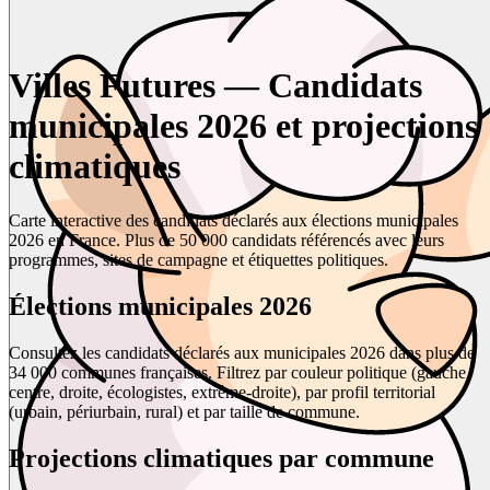
Villes Futures — Candidats
municipales 2026 et projections
climatiques
Carte interactive des candidats déclarés aux élections municipales
2026 en France. Plus de 50 000 candidats référencés avec leurs
programmes, sites de campagne et étiquettes politiques.
Élections municipales 2026
Consultez les candidats déclarés aux municipales 2026 dans plus de
34 000 communes françaises. Filtrez par couleur politique (gauche,
centre, droite, écologistes, extrême-droite), par profil territorial
(urbain, périurbain, rural) et par taille de commune.
Projections climatiques par commune