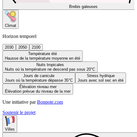
Brebis galeuses
Climat
Horizon temporel
2030
2050
2100
Température été
Hausse de la température moyenne en été
Nuits tropicales
Nuits où la température ne descend pas sous 20°C
Jours de canicule
Stress hydrique
Jours où la température dépasse 35°C
Jours avec sol sec en été
Élévation niveau mer
Élévation prévue du niveau de la mer
Une initiative par
Bonpote.com
Soutenir le projet
Villes