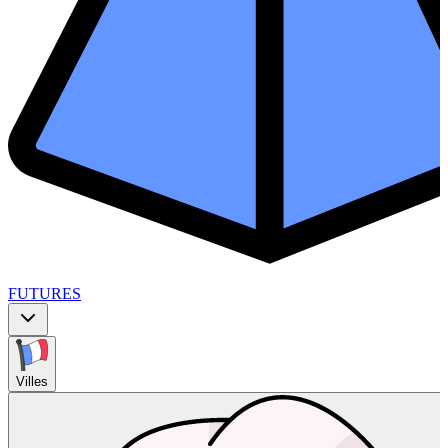
FUTURES
Villes