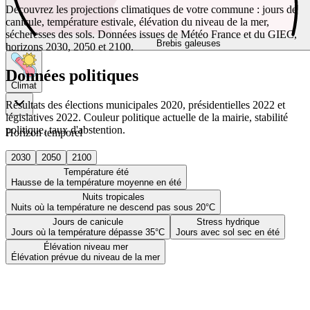
Découvrez les projections climatiques de votre commune : jours de
canicule, température estivale, élévation du niveau de la mer,
sécheresses des sols. Données issues de Météo France et du GIEC,
Brebis galeuses
horizons 2030, 2050 et 2100.
Données politiques
Climat
Résultats des élections municipales 2020, présidentielles 2022 et
législatives 2022. Couleur politique actuelle de la mairie, stabilité
politique, taux d'abstention.
Horizon temporel
2030
2050
2100
Température été
Hausse de la température moyenne en été
Nuits tropicales
Nuits où la température ne descend pas sous 20°C
Jours de canicule
Stress hydrique
Jours où la température dépasse 35°C
Jours avec sol sec en été
Élévation niveau mer
Élévation prévue du niveau de la mer