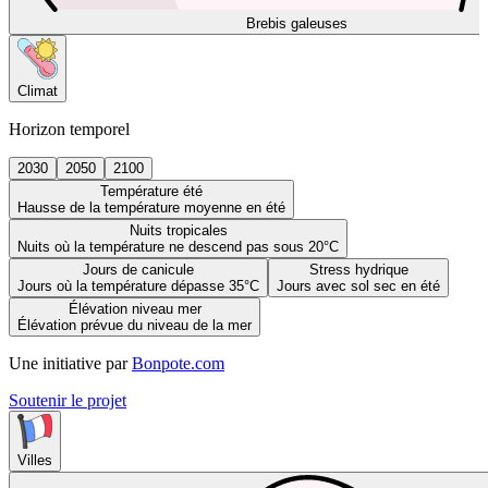
Brebis galeuses
Climat
Horizon temporel
2030
2050
2100
Température été
Hausse de la température moyenne en été
Nuits tropicales
Nuits où la température ne descend pas sous 20°C
Jours de canicule
Stress hydrique
Jours où la température dépasse 35°C
Jours avec sol sec en été
Élévation niveau mer
Élévation prévue du niveau de la mer
Une initiative par
Bonpote.com
Soutenir le projet
Villes