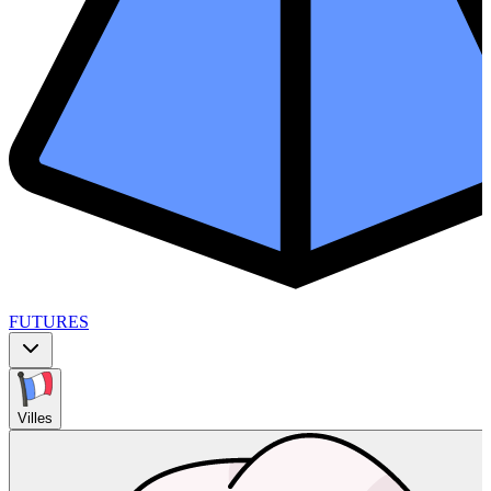
FUTURES
Villes