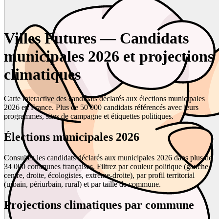
Villes Futures — Candidats
municipales 2026 et projections
climatiques
Carte interactive des candidats déclarés aux élections municipales
2026 en France. Plus de 50 000 candidats référencés avec leurs
programmes, sites de campagne et étiquettes politiques.
Élections municipales 2026
Consultez les candidats déclarés aux municipales 2026 dans plus de
34 000 communes françaises. Filtrez par couleur politique (gauche,
centre, droite, écologistes, extrême-droite), par profil territorial
(urbain, périurbain, rural) et par taille de commune.
Projections climatiques par commune