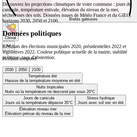
Découvrez les projections climatiques de votre commune : jours de
canicule, température estivale, élévation du niveau de la mer,
sécheresses des sols. Données issues de Météo France et du GIEC,
Brebis galeuses
horizons 2030, 2050 et 2100.
Données politiques
Climat
Résultats des élections municipales 2020, présidentielles 2022 et
législatives 2022. Couleur politique actuelle de la mairie, stabilité
politique, taux d'abstention.
Horizon temporel
2030
2050
2100
Température été
Hausse de la température moyenne en été
Nuits tropicales
Nuits où la température ne descend pas sous 20°C
Jours de canicule
Stress hydrique
Jours où la température dépasse 35°C
Jours avec sol sec en été
Élévation niveau mer
Élévation prévue du niveau de la mer