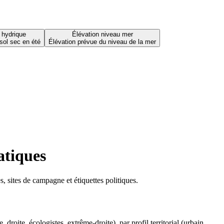
 hydrique
Élévation niveau mer
sol sec en été
Élévation prévue du niveau de la mer
atiques
 sites de campagne et étiquettes politiques.
oite, écologistes, extrême-droite), par profil territorial (urbain,