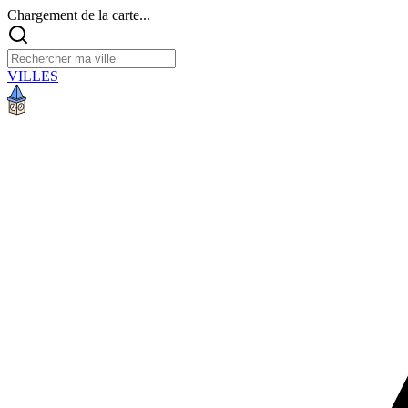
Chargement de la carte...
VILLES