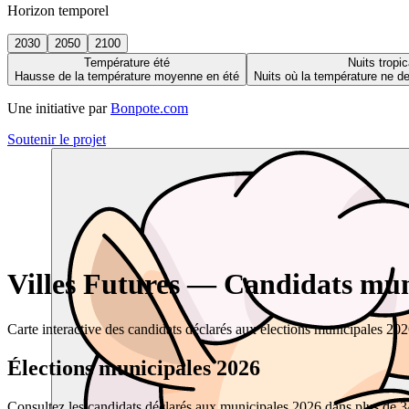
Horizon temporel
2030
2050
2100
Température été
Nuits tropic
Hausse de la température moyenne en été
Nuits où la température ne 
Une initiative par
Bonpote.com
Soutenir le projet
Villes Futures — Candidats muni
Carte interactive des candidats déclarés aux élections municipales 20
Élections municipales 2026
Consultez les candidats déclarés aux municipales 2026 dans plus de 34 0