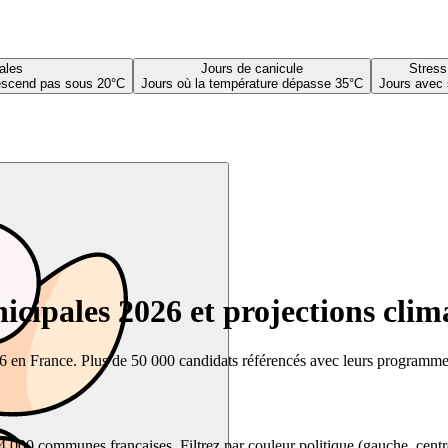
ales
Jours de canicule
Stress
descend pas sous 20°C
Jours où la température dépasse 35°C
Jours avec 
cipales 2026 et projections clim
26 en France. Plus de 50 000 candidats référencés avec leurs programmes,
00 communes françaises. Filtrez par couleur politique (gauche, centre, dr