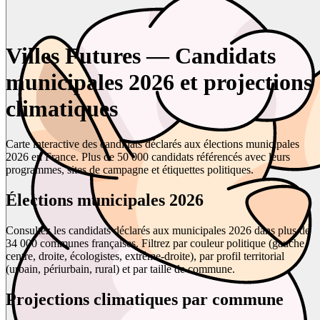
Villes Futures — Candidats
municipales 2026 et projections
climatiques
Carte interactive des candidats déclarés aux élections municipales
2026 en France. Plus de 50 000 candidats référencés avec leurs
programmes, sites de campagne et étiquettes politiques.
Élections municipales 2026
Consultez les candidats déclarés aux municipales 2026 dans plus de
34 000 communes françaises. Filtrez par couleur politique (gauche,
centre, droite, écologistes, extrême-droite), par profil territorial
(urbain, périurbain, rural) et par taille de commune.
Projections climatiques par commune