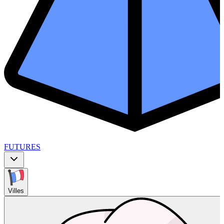
FUTURES
Villes