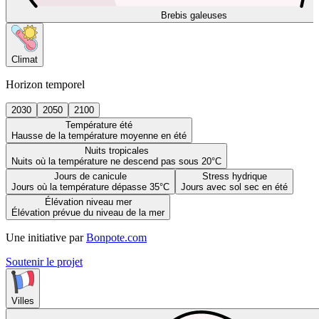
Brebis galeuses
Climat
Horizon temporel
2030
2050
2100
Température été
Hausse de la température moyenne en été
Nuits tropicales
Nuits où la température ne descend pas sous 20°C
Jours de canicule
Stress hydrique
Jours où la température dépasse 35°C
Jours avec sol sec en été
Élévation niveau mer
Élévation prévue du niveau de la mer
Une initiative par
Bonpote.com
Soutenir le projet
Villes