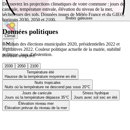
Découvrez les projections climatiques de votre commune : jours de
canicule, température estivale, élévation du niveau de la mer,
sécheresses des sols. Données issues de Météo France et du GIEC,
Brebis galeuses
horizons 2030, 2050 et 2100.
Données politiques
Climat
Résultats des élections municipales 2020, présidentielles 2022 et
législatives 2022. Couleur politique actuelle de la mairie, stabilité
politique, taux d'abstention.
Horizon temporel
2030
2050
2100
Température été
Hausse de la température moyenne en été
Nuits tropicales
Nuits où la température ne descend pas sous 20°C
Jours de canicule
Stress hydrique
Jours où la température dépasse 35°C
Jours avec sol sec en été
Élévation niveau mer
Élévation prévue du niveau de la mer