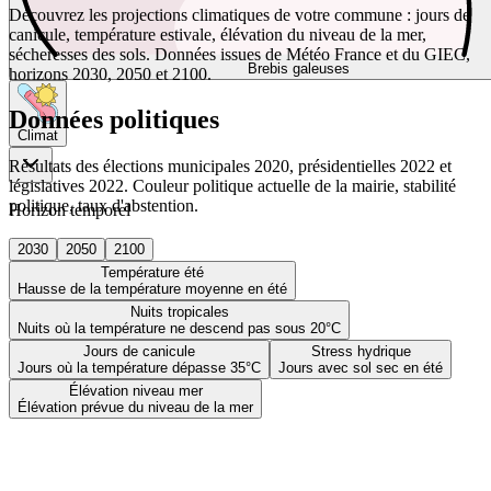
Découvrez les projections climatiques de votre commune : jours de
canicule, température estivale, élévation du niveau de la mer,
sécheresses des sols. Données issues de Météo France et du GIEC,
Brebis galeuses
horizons 2030, 2050 et 2100.
Données politiques
Climat
Résultats des élections municipales 2020, présidentielles 2022 et
législatives 2022. Couleur politique actuelle de la mairie, stabilité
politique, taux d'abstention.
Horizon temporel
2030
2050
2100
Température été
Hausse de la température moyenne en été
Nuits tropicales
Nuits où la température ne descend pas sous 20°C
Jours de canicule
Stress hydrique
Jours où la température dépasse 35°C
Jours avec sol sec en été
Élévation niveau mer
Élévation prévue du niveau de la mer