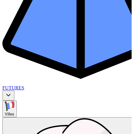
FUTURES
Villes