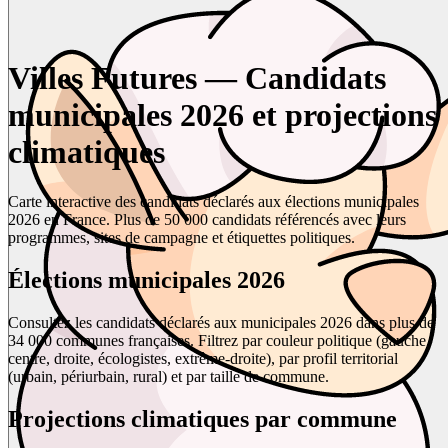
Villes Futures — Candidats
municipales 2026 et projections
climatiques
Carte interactive des candidats déclarés aux élections municipales
2026 en France. Plus de 50 000 candidats référencés avec leurs
programmes, sites de campagne et étiquettes politiques.
Élections municipales 2026
Consultez les candidats déclarés aux municipales 2026 dans plus de
34 000 communes françaises. Filtrez par couleur politique (gauche,
centre, droite, écologistes, extrême-droite), par profil territorial
(urbain, périurbain, rural) et par taille de commune.
Projections climatiques par commune