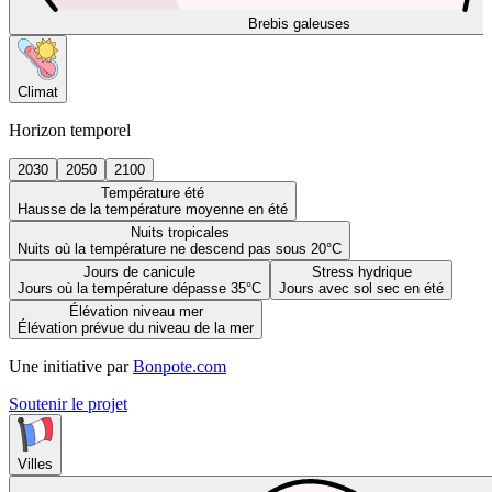
Brebis galeuses
Climat
Horizon temporel
2030
2050
2100
Température été
Hausse de la température moyenne en été
Nuits tropicales
Nuits où la température ne descend pas sous 20°C
Jours de canicule
Stress hydrique
Jours où la température dépasse 35°C
Jours avec sol sec en été
Élévation niveau mer
Élévation prévue du niveau de la mer
Une initiative par
Bonpote.com
Soutenir le projet
Villes