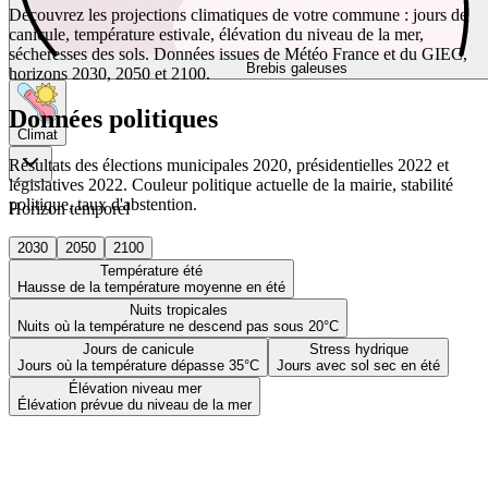
Découvrez les projections climatiques de votre commune : jours de
canicule, température estivale, élévation du niveau de la mer,
sécheresses des sols. Données issues de Météo France et du GIEC,
Brebis galeuses
horizons 2030, 2050 et 2100.
Données politiques
Climat
Résultats des élections municipales 2020, présidentielles 2022 et
législatives 2022. Couleur politique actuelle de la mairie, stabilité
politique, taux d'abstention.
Horizon temporel
2030
2050
2100
Température été
Hausse de la température moyenne en été
Nuits tropicales
Nuits où la température ne descend pas sous 20°C
Jours de canicule
Stress hydrique
Jours où la température dépasse 35°C
Jours avec sol sec en été
Élévation niveau mer
Élévation prévue du niveau de la mer