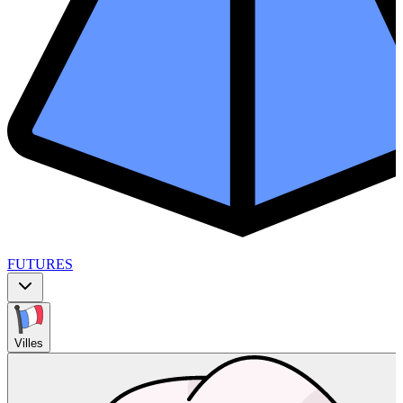
FUTURES
Villes