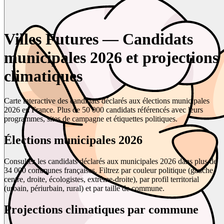
Villes Futures — Candidats
municipales 2026 et projections
climatiques
Carte interactive des candidats déclarés aux élections municipales
2026 en France. Plus de 50 000 candidats référencés avec leurs
programmes, sites de campagne et étiquettes politiques.
Élections municipales 2026
Consultez les candidats déclarés aux municipales 2026 dans plus de
34 000 communes françaises. Filtrez par couleur politique (gauche,
centre, droite, écologistes, extrême-droite), par profil territorial
(urbain, périurbain, rural) et par taille de commune.
Projections climatiques par commune