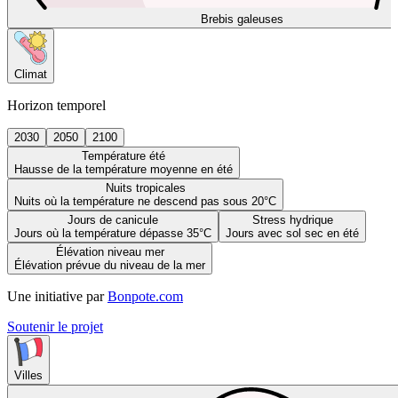
Brebis galeuses
Climat
Horizon temporel
2030
2050
2100
Température été
Hausse de la température moyenne en été
Nuits tropicales
Nuits où la température ne descend pas sous 20°C
Jours de canicule
Stress hydrique
Jours où la température dépasse 35°C
Jours avec sol sec en été
Élévation niveau mer
Élévation prévue du niveau de la mer
Une initiative par
Bonpote.com
Soutenir le projet
Villes