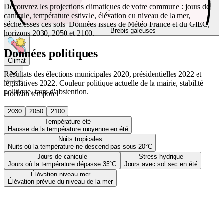
Découvrez les projections climatiques de votre commune : jours de
canicule, température estivale, élévation du niveau de la mer,
sécheresses des sols. Données issues de Météo France et du GIEC,
Brebis galeuses
horizons 2030, 2050 et 2100.
Données politiques
Climat
Résultats des élections municipales 2020, présidentielles 2022 et
législatives 2022. Couleur politique actuelle de la mairie, stabilité
politique, taux d'abstention.
Horizon temporel
2030
2050
2100
Température été
Hausse de la température moyenne en été
Nuits tropicales
Nuits où la température ne descend pas sous 20°C
Jours de canicule
Stress hydrique
Jours où la température dépasse 35°C
Jours avec sol sec en été
Élévation niveau mer
Élévation prévue du niveau de la mer