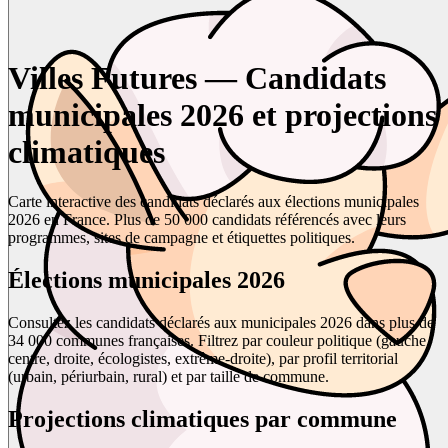
Villes Futures — Candidats
municipales 2026 et projections
climatiques
Carte interactive des candidats déclarés aux élections municipales
2026 en France. Plus de 50 000 candidats référencés avec leurs
programmes, sites de campagne et étiquettes politiques.
Élections municipales 2026
Consultez les candidats déclarés aux municipales 2026 dans plus de
34 000 communes françaises. Filtrez par couleur politique (gauche,
centre, droite, écologistes, extrême-droite), par profil territorial
(urbain, périurbain, rural) et par taille de commune.
Projections climatiques par commune