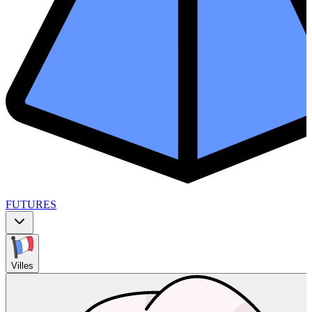
FUTURES
Villes