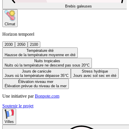
Brebis galeuses
Climat
Horizon temporel
2030
2050
2100
Température été
Hausse de la température moyenne en été
Nuits tropicales
Nuits où la température ne descend pas sous 20°C
Jours de canicule
Stress hydrique
Jours où la température dépasse 35°C
Jours avec sol sec en été
Élévation niveau mer
Élévation prévue du niveau de la mer
Une initiative par
Bonpote.com
Soutenir le projet
Villes